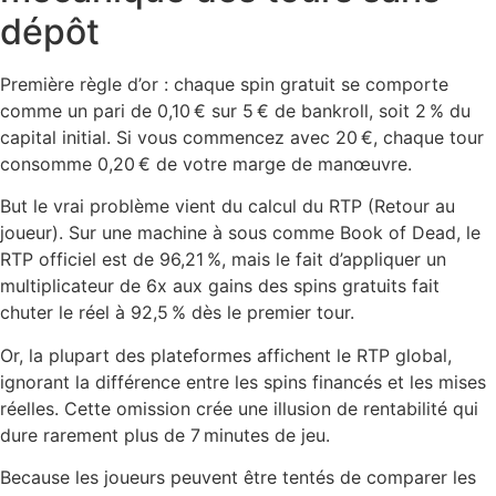
dépôt
Première règle d’or : chaque spin gratuit se comporte
comme un pari de 0,10 € sur 5 € de bankroll, soit 2 % du
capital initial. Si vous commencez avec 20 €, chaque tour
consomme 0,20 € de votre marge de manœuvre.
But le vrai problème vient du calcul du RTP (Retour au
joueur). Sur une machine à sous comme Book of Dead, le
RTP officiel est de 96,21 %, mais le fait d’appliquer un
multiplicateur de 6x aux gains des spins gratuits fait
chuter le réel à 92,5 % dès le premier tour.
Or, la plupart des plateformes affichent le RTP global,
ignorant la différence entre les spins financés et les mises
réelles. Cette omission crée une illusion de rentabilité qui
dure rarement plus de 7 minutes de jeu.
Because les joueurs peuvent être tentés de comparer les