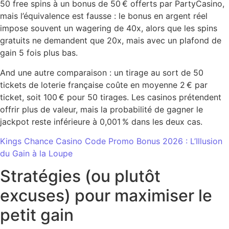
50 free spins à un bonus de 50 € offerts par PartyCasino,
mais l’équivalence est fausse : le bonus en argent réel
impose souvent un wagering de 40x, alors que les spins
gratuits ne demandent que 20x, mais avec un plafond de
gain 5 fois plus bas.
And une autre comparaison : un tirage au sort de 50
tickets de loterie française coûte en moyenne 2 € par
ticket, soit 100 € pour 50 tirages. Les casinos prétendent
offrir plus de valeur, mais la probabilité de gagner le
jackpot reste inférieure à 0,001 % dans les deux cas.
Kings Chance Casino Code Promo Bonus 2026 : L’Illusion
du Gain à la Loupe
Stratégies (ou plutôt
excuses) pour maximiser le
petit gain