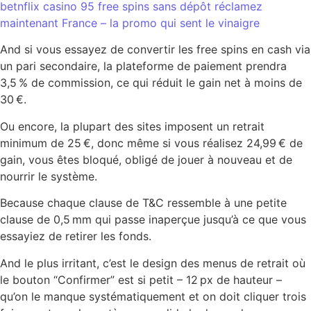
betnflix casino 95 free spins sans dépôt réclamez
maintenant France – la promo qui sent le vinaigre
And si vous essayez de convertir les free spins en cash via
un pari secondaire, la plateforme de paiement prendra
3,5 % de commission, ce qui réduit le gain net à moins de
30 €.
Ou encore, la plupart des sites imposent un retrait
minimum de 25 €, donc même si vous réalisez 24,99 € de
gain, vous êtes bloqué, obligé de jouer à nouveau et de
nourrir le système.
Because chaque clause de T&C ressemble à une petite
clause de 0,5 mm qui passe inaperçue jusqu’à ce que vous
essayiez de retirer les fonds.
And le plus irritant, c’est le design des menus de retrait où
le bouton “Confirmer” est si petit – 12 px de hauteur –
qu’on le manque systématiquement et on doit cliquer trois