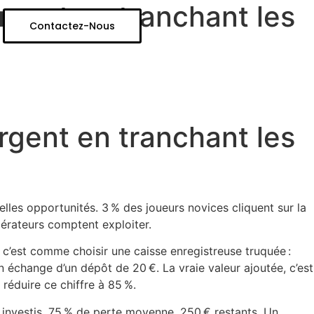
rgent en tranchant les
Contactez-Nous
rgent en tranchant les
les opportunités. 3 % des joueurs novices cliquent sur la
érateurs comptent exploiter.
s, c’est comme choisir une caisse enregistreuse truquée :
 échange d’un dépôt de 20 €. La vraie valeur ajoutée, c’est
réduire ce chiffre à 85 %.
€ investis, 75 % de perte moyenne, 250 € restants. Un