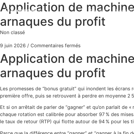
Application de machines
Accueil
Formati
arnaques du profit
Non classé
9 juin 2026
/
Commentaires fermés
Application de machines
arnaques du profit
Les promesses de “bonus gratuit” qui inondent les écrans r
première offre, puis se retrouvent à perdre en moyenne 2 5
Et si on arrêtait de parler de “gagner” et qu’on parlait de 
chaque rotation est calibrée pour absorber 97 % des mises.
le taux de retour (RTP) qui flotte autour de 94 % pour les 
Parce que la différence entre “gagner” et “gagner à la fin 