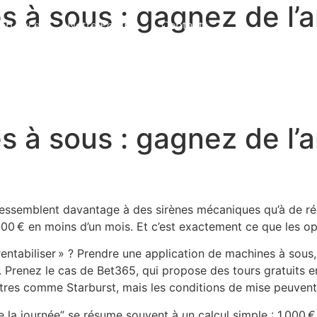
 à sous : gagnez de l’a
on Excel
Notre Équipe
Contact
 à sous : gagnez de l’a
essemblent davantage à des sirènes mécaniques qu’à de réel
00 € en moins d’un mois. Et c’est exactement ce que les op
« rentabiliser » ? Prendre une application de machines à sou
 Prenez le cas de Bet365, qui propose des tours gratuits en
titres comme Starburst, mais les conditions de mise peuvent 
de la journée” se résume souvent à un calcul simple : 1 000 