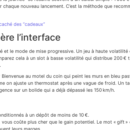
ter chaque nouveau lancement. C’est la méthode que recomm
t caché des “cadeaux”
re l’interface
ité et le mode de mise progressive. Un jeu à haute volatili
mparez cela à un slot à basse volatilité qui distribue 200 € 
.
? Bienvenue au motel du coin qui peint les murs en bleu past
me on ajuste un thermostat après une vague de froid. Un tab
rgence sur un bolide qui a déjà dépassé les 150 km/h.
 conditionnés à un dépôt de moins de 10 €.
 vous coûte plus cher que le gain potentiel. Le mot « gift » qu
ibuent leurs marges.