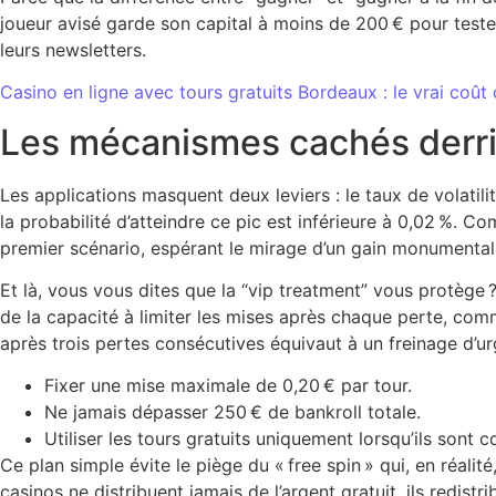
joueur avisé garde son capital à moins de 200 € pour tes
leurs newsletters.
Casino en ligne avec tours gratuits Bordeaux : le vrai coû
Les mécanismes cachés derriè
Les applications masquent deux leviers : le taux de volatil
la probabilité d’atteindre ce pic est inférieure à 0,02 %. Co
premier scénario, espérant le mirage d’un gain monumental
Et là, vous vous dites que la “vip treatment” vous protège 
de la capacité à limiter les mises après chaque perte, com
après trois pertes consécutives équivaut à un freinage d’u
Fixer une mise maximale de 0,20 € par tour.
Ne jamais dépasser 250 € de bankroll totale.
Utiliser les tours gratuits uniquement lorsqu’ils sont
Ce plan simple évite le piège du « free spin » qui, en réalité,
casinos ne distribuent jamais de l’argent gratuit, ils redistr