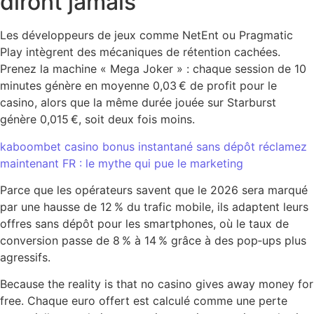
diront jamais
Les développeurs de jeux comme NetEnt ou Pragmatic
Play intègrent des mécaniques de rétention cachées.
Prenez la machine « Mega Joker » : chaque session de 10
minutes génère en moyenne 0,03 € de profit pour le
casino, alors que la même durée jouée sur Starburst
génère 0,015 €, soit deux fois moins.
kaboombet casino bonus instantané sans dépôt réclamez
maintenant FR : le mythe qui pue le marketing
Parce que les opérateurs savent que le 2026 sera marqué
par une hausse de 12 % du trafic mobile, ils adaptent leurs
offres sans dépôt pour les smartphones, où le taux de
conversion passe de 8 % à 14 % grâce à des pop‑ups plus
agressifs.
Because the reality is that no casino gives away money for
free. Chaque euro offert est calculé comme une perte