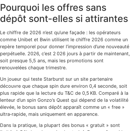
Pourquoi les offres sans
dépôt sont-elles si attirantes
Le chiffre de 2026 n’est qu’une façade : les opérateurs
comme Unibet et Bwin utilisent le chiffre 2026 comme un
repère temporel pour donner l’impression d’une nouveauté
perpétuelle. 2026, c’est 2 026 jours à partir de maintenant,
soit presque 5,5 ans, mais les promotions sont
renouvelées chaque trimestre.
Un joueur qui teste Starburst sur un site partenaire
découvre que chaque spin dure environ 0,4 seconde, soit
plus rapide que la lecture du T&C de 0,5 KB. Comparé à la
lenteur d’un spin Gonzo’s Quest qui dépend de la volatilité
élevée, le bonus sans dépôt apparaît comme un « free »
ultra‑rapide, mais uniquement en apparence.
Dans la pratique, la plupart des bonus « gratuit » sont