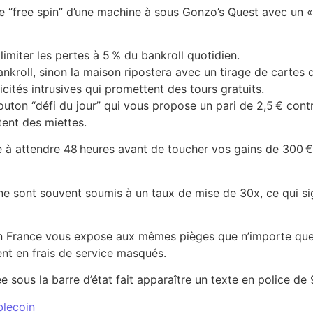
e “free spin” d’une machine à sous Gonzo’s Quest avec un « g
imiter les pertes à 5 % du bankroll quotidien.
nkroll, sinon la maison ripostera avec un tirage de cartes 
licités intrusives qui promettent des tours gratuits.
on “défi du jour” qui vous propose un pari de 2,5 € contre 
tent des miettes.
blige à attendre 48 heures avant de toucher vos gains de 300
igne sont souvent soumis à un taux de mise de 30x, ce qui s
en France vous expose aux mêmes pièges que n’importe quel a
ent en frais de service masqués.
e sous la barre d’état fait apparaître un texte en police de
blecoin