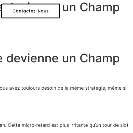
lle devienne un Champ
Contactez-Nous
lle devienne un Champ
Vous avez toujours besoin de la même stratégie, même si
n. Cette micro‑retard est plus irritante qu’un tour de slot