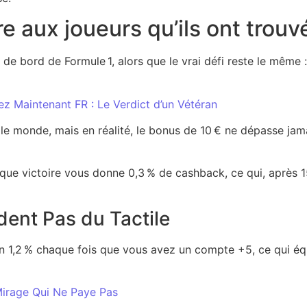
ire aux joueurs qu’ils ont trou
de bord de Formule 1, alors que le vrai défi reste le même :
z Maintenant FR : Le Verdict d’un Vétéran
le monde, mais en réalité, le bonus de 10 € ne dépasse jam
que victoire vous donne 0,3 % de cashback, ce qui, après 1
dent Pas du Tactile
 1,2 % chaque fois que vous avez un compte +5, ce qui équi
Mirage Qui Ne Paye Pas