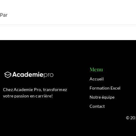
Par
Menu
Accueil
Formation Excel
Chez Academie Pro, transformez
votre passion en carrière!
Notre équipe
Contact
© 20