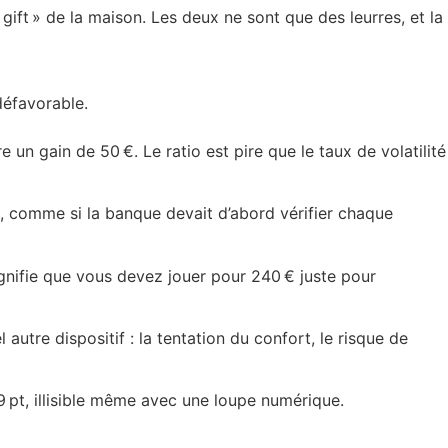
ift » de la maison. Les deux ne sont que des leurres, et la
défavorable.
un gain de 50 €. Le ratio est pire que le taux de volatilité
 €, comme si la banque devait d’abord vérifier chaque
ignifie que vous devez jouer pour 240 € juste pour
utre dispositif : la tentation du confort, le risque de
 9 pt, illisible même avec une loupe numérique.