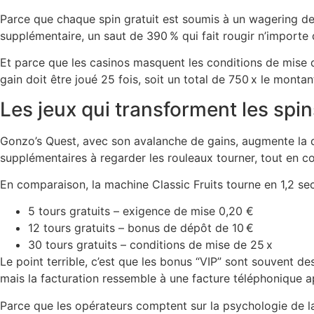
Parce que chaque spin gratuit est soumis à un wagering de 4
supplémentaire, un saut de 390 % qui fait rougir n’importe 
Et parce que les casinos masquent les conditions de mise 
gain doit être joué 25 fois, soit un total de 750 x le montan
Les jeux qui transforment les spi
Gonzo’s Quest, avec son avalanche de gains, augmente la d
supplémentaires à regarder les rouleaux tourner, tout en c
En comparaison, la machine Classic Fruits tourne en 1,2 se
5 tours gratuits – exigence de mise 0,20 €
12 tours gratuits – bonus de dépôt de 10 €
30 tours gratuits – conditions de mise de 25 x
Le point terrible, c’est que les bonus “VIP” sont souvent 
mais la facturation ressemble à une facture téléphonique a
Parce que les opérateurs comptent sur la psychologie de la