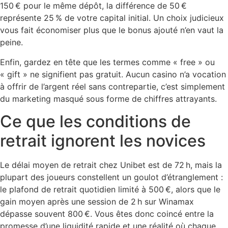
150 € pour le même dépôt, la différence de 50 €
représente 25 % de votre capital initial. Un choix judicieux
vous fait économiser plus que le bonus ajouté n’en vaut la
peine.
Enfin, gardez en tête que les termes comme « free » ou
« gift » ne signifient pas gratuit. Aucun casino n’a vocation
à offrir de l’argent réel sans contrepartie, c’est simplement
du marketing masqué sous forme de chiffres attrayants.
Ce que les conditions de
retrait ignorent les novices
Le délai moyen de retrait chez Unibet est de 72 h, mais la
plupart des joueurs constellent un goulot d’étranglement :
le plafond de retrait quotidien limité à 500 €, alors que le
gain moyen après une session de 2 h sur Winamax
dépasse souvent 800 €. Vous êtes donc coincé entre la
promesse d’une liquidité rapide et une réalité où chaque