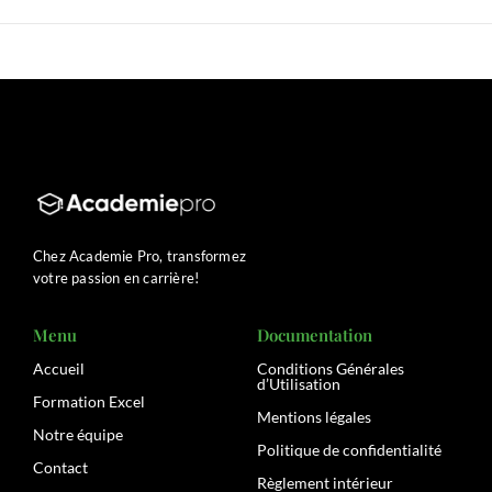
Chez Academie Pro, transformez
votre passion en carrière!
Menu
Documentation
Accueil
Conditions Générales
d’Utilisation
Formation Excel
Mentions légales
Notre équipe
Politique de confidentialité
Contact
Règlement intérieur