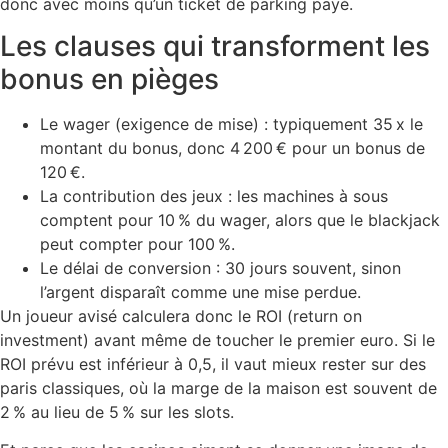
donc avec moins qu’un ticket de parking payé.
Les clauses qui transforment les
bonus en pièges
Le wager (exigence de mise) : typiquement 35 x le
montant du bonus, donc 4 200 € pour un bonus de
120 €.
La contribution des jeux : les machines à sous
comptent pour 10 % du wager, alors que le blackjack
peut compter pour 100 %.
Le délai de conversion : 30 jours souvent, sinon
l’argent disparaît comme une mise perdue.
Un joueur avisé calculera donc le ROI (return on
investment) avant même de toucher le premier euro. Si le
ROI prévu est inférieur à 0,5, il vaut mieux rester sur des
paris classiques, où la marge de la maison est souvent de
2 % au lieu de 5 % sur les slots.