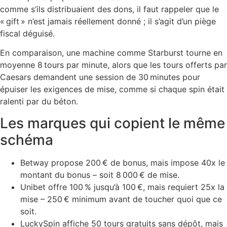
comme s’ils distribuaient des dons, il faut rappeler que le
« gift » n’est jamais réellement donné ; il s’agit d’un piège
fiscal déguisé.
En comparaison, une machine comme Starburst tourne en
moyenne 8 tours par minute, alors que les tours offerts par
Caesars demandent une session de 30 minutes pour
épuiser les exigences de mise, comme si chaque spin était
ralenti par du béton.
Les marques qui copient le même
schéma
Betway propose 200 € de bonus, mais impose 40x le
montant du bonus – soit 8 000 € de mise.
Unibet offre 100 % jusqu’à 100 €, mais requiert 25x la
mise – 250 € minimum avant de toucher quoi que ce
soit.
LuckySpin affiche 50 tours gratuits sans dépôt, mais