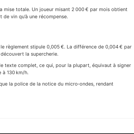
la mise totale. Un joueur misant 2 000 € par mois obtient
ot de vin qu’à une récompense.
le règlement stipule 0,005 €. La différence de 0,004 € par
 découvert la supercherie.
le texte complet, ce qui, pour la plupart, équivaut à signer
e à 130 km/h.
e que la police de la notice du micro‑ondes, rendant