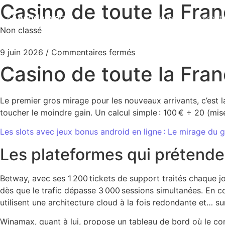
Casino de toute la Fran
Accueil
Formati
Non classé
9 juin 2026
/
Commentaires fermés
Casino de toute la Fran
Le premier gros mirage pour les nouveaux arrivants, c’est l
toucher le moindre gain. Un calcul simple : 100 € ÷ 20 (mi
Les slots avec jeux bonus android en ligne : Le mirage du 
Les plateformes qui prétenden
Betway, avec ses 1 200 tickets de support traités chaque jou
dès que le trafic dépasse 3 000 sessions simultanées. En c
utilisent une architecture cloud à la fois redondante et… s
Winamax, quant à lui, propose un tableau de bord où le com