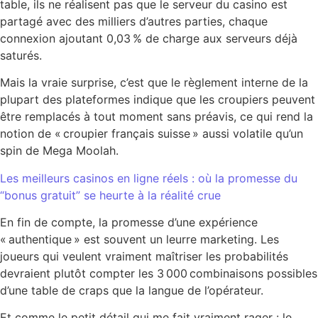
table, ils ne réalisent pas que le serveur du casino est
partagé avec des milliers d’autres parties, chaque
connexion ajoutant 0,03 % de charge aux serveurs déjà
saturés.
Mais la vraie surprise, c’est que le règlement interne de la
plupart des plateformes indique que les croupiers peuvent
être remplacés à tout moment sans préavis, ce qui rend la
notion de « croupier français suisse » aussi volatile qu’un
spin de Mega Moolah.
Les meilleurs casinos en ligne réels : où la promesse du
“bonus gratuit” se heurte à la réalité crue
En fin de compte, la promesse d’une expérience
« authentique » est souvent un leurre marketing. Les
joueurs qui veulent vraiment maîtriser les probabilités
devraient plutôt compter les 3 000 combinaisons possibles
d’une table de craps que la langue de l’opérateur.
Et comme le petit détail qui me fait vraiment rager : le