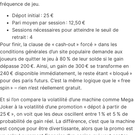
fréquence de jeu.
Dépot initial : 25 €
Pari moyen par session : 12,50 €
Sessions nécessaires pour atteindre le seuil de
retrait : 4
Pour finir, la clause de « cash‑out » forcé » dans les
conditions générales d’un site populaire demande aux
joueurs de quitter le jeu à 80 % de leur solde si le gain
dépasse 200 €. Ainsi, un gain de 300 € se transforme en
240 € disponible immédiatement, le reste étant « bloqué »
pour des paris futurs. C’est la même logique que le « free
spin » – rien n’est réellement gratuit.
Et si l’on compare la volatilité d’une machine comme Mega
Joker à la volatilité d’une promotion « dépot à partir de
25 € », on voit que les deux oscillent entre 1 % et 5 % de
probabilité de gain réel. La différence, c’est que la machine
est conçue pour être divertissante, alors que la promo est