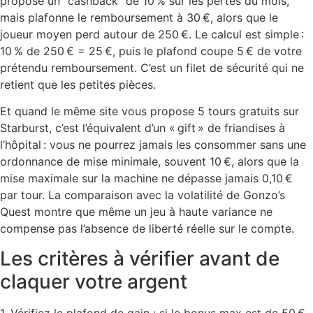
propose un “cashback” de 10 % sur les pertes du mois,
mais plafonne le remboursement à 30 €, alors que le
joueur moyen perd autour de 250 €. Le calcul est simple :
10 % de 250 € = 25 €, puis le plafond coupe 5 € de votre
prétendu remboursement. C’est un filet de sécurité qui ne
retient que les petites pièces.
Et quand le même site vous propose 5 tours gratuits sur
Starburst, c’est l’équivalent d’un « gift » de friandises à
l’hôpital : vous ne pourrez jamais les consommer sans une
ordonnance de mise minimale, souvent 10 €, alors que la
mise maximale sur la machine ne dépasse jamais 0,10 €
par tour. La comparaison avec la volatilité de Gonzo’s
Quest montre que même un jeu à haute variance ne
compense pas l’absence de liberté réelle sur le compte.
Les critères à vérifier avant de
claquer votre argent
1. Vérifiez le plafond de gain : si le bonus max est de 50 €,