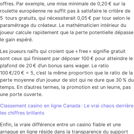
offres. Par exemple, une mise minimale de 0,20 € sur la
roulette européenne ne suffit pas à satisfaire le critère de
5 tours gratuits, qui nécessiterait 0,05 € par tour selon le
paramétrage du créateur. Le mathématicien intérieur du
joueur calcule rapidement que la perte potentielle dépasse
le gain espéré.
Les joueurs naïfs qui croient que « free » signifie gratuit
sont ceux qui finissent par déposer 100 € pour atteindre le
plafond de 20 € d’un bonus sans wager. Le ratio
100 €/20 € = 5, c’est la même proportion que le ratio de la
perte moyenne d’un joueur de slot qui ne dure que 30 % du
temps. En d’autres termes, la promotion est un leurre, pas
une porte ouverte.
Classement casino en ligne Canada : Le vrai chaos derrière
les chiffres brillants
Enfin, la vraie différence entre un casino fiable et une
arnaque en ligne réside dans la transparence du support