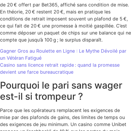
de 20 € offert par Bet365, affiché sans condition de mise.
En théorie, 20 € restent 20 €, mais en pratique les
conditions de retrait imposent souvent un plafond de 5 €,
ce qui fait de 20 € une promesse à moitié gaspillée. C’est
comme déposer un paquet de chips sur une balance qui ne
compte que jusqu’à 100 g ; le surplus disparaît.
Gagner Gros au Roulette en Ligne : Le Mythe Dévoilé par
un Vétéran Fatigué
Casino sans licence retrait rapide : quand la promesse
devient une farce bureaucratique
Pourquoi le pari sans wager
est-il si trompeur ?
Parce que les opérateurs remplacent les exigences de
mise par des plafonds de gains, des limites de temps ou
des exigences de jeu minimum. Un casino comme Unibet