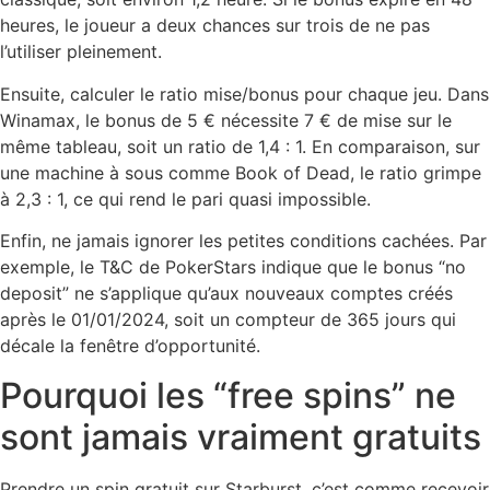
heures, le joueur a deux chances sur trois de ne pas
l’utiliser pleinement.
Ensuite, calculer le ratio mise/bonus pour chaque jeu. Dans
Winamax, le bonus de 5 € nécessite 7 € de mise sur le
même tableau, soit un ratio de 1,4 : 1. En comparaison, sur
une machine à sous comme Book of Dead, le ratio grimpe
à 2,3 : 1, ce qui rend le pari quasi impossible.
Enfin, ne jamais ignorer les petites conditions cachées. Par
exemple, le T&C de PokerStars indique que le bonus “no
deposit” ne s’applique qu’aux nouveaux comptes créés
après le 01/01/2024, soit un compteur de 365 jours qui
décale la fenêtre d’opportunité.
Pourquoi les “free spins” ne
sont jamais vraiment gratuits
Prendre un spin gratuit sur Starburst, c’est comme recevoir