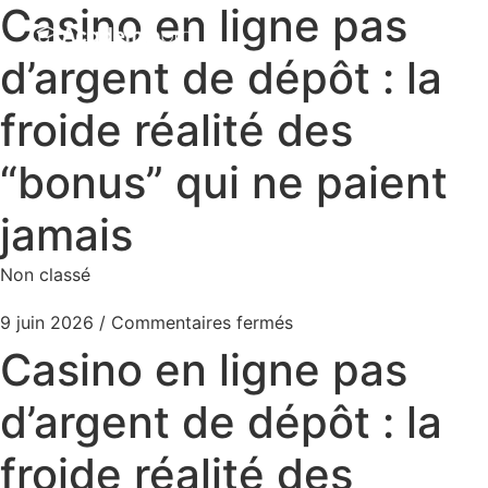
Casino en ligne pas
d’argent de dépôt : la
froide réalité des
“bonus” qui ne paient
jamais
Non classé
9 juin 2026
/
Commentaires fermés
Casino en ligne pas
d’argent de dépôt : la
froide réalité des