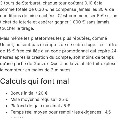
3 tours de Starburst, chaque tour coûtant 0,10 €; la
somme totale de 0,30 € ne compense jamais les 30 € de
conditions de mise cachées. C’est comme miser 5 € sur un
ticket de loterie et espérer gagner 1 000 € sans jamais
toucher le tirage.
Mais même les plateformes les plus réputées, comme
Unibet, ne sont pas exemptes de ce subterfuge. Leur offre
de 15 € free est liée à un code promotionnel qui expire 24
heures après la création du compte, soit moins de temps
qu’une partie de Gonzo’s Quest où la volatilité fait exploser
le compteur en moins de 2 minutes.
Calculs qui font mal
Bonus initial : 20 €
Mise moyenne requise : 25 €
Plafond de gain maximal : 5 €
Temps réel moyen pour remplir les exigences : 4,5