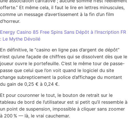
une association caritative ; aucune somme n’est réellement
offerte.” Et même cela, il faut le lire en lettres minuscules,
comme un message d’avertissement à la fin d’un film
d’horreur.
Energy Casino 85 Free Spins Sans Dépôt à l’Inscription FR
: Le Mythe Dévoilé
En définitive, le “casino en ligne pas d’argent de dépôt”
n’est qu’une façade de chiffres qui se dissolvent dès que le
joueur ouvre le portefeuille. C’est le même tour de passe-
passe que celui que l’on voit quand le logiciel du site
change subrepticement la police d’affichage du montant
du gain de 0,25 € à 0,24 €.
Et pour couronner le tout, le bouton de retrait sur le
tableau de bord de l’utilisateur est si petit qu’il ressemble à
un point de suspension, impossible à cliquer sans zoomer
à 200 % — là, le vrai cauchemar.