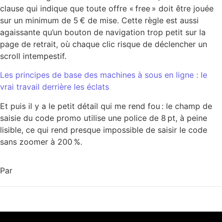
clause qui indique que toute offre « free » doit être jouée
sur un minimum de 5 € de mise. Cette règle est aussi
agaissante qu’un bouton de navigation trop petit sur la
page de retrait, où chaque clic risque de déclencher un
scroll intempestif.
Les principes de base des machines à sous en ligne : le
vrai travail derrière les éclats
Et puis il y a le petit détail qui me rend fou : le champ de
saisie du code promo utilise une police de 8 pt, à peine
lisible, ce qui rend presque impossible de saisir le code
sans zoomer à 200 %.
Par