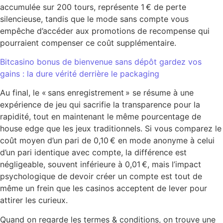
accumulée sur 200 tours, représente 1 € de perte
silencieuse, tandis que le mode sans compte vous
empêche d’accéder aux promotions de recompense qui
pourraient compenser ce coût supplémentaire.
Bitcasino bonus de bienvenue sans dépôt gardez vos
gains : la dure vérité derrière le packaging
Au final, le « sans enregistrement » se résume à une
expérience de jeu qui sacrifie la transparence pour la
rapidité, tout en maintenant le même pourcentage de
house edge que les jeux traditionnels. Si vous comparez le
coût moyen d’un pari de 0,10 € en mode anonyme à celui
d’un pari identique avec compte, la différence est
négligeable, souvent inférieure à 0,01 €, mais l’impact
psychologique de devoir créer un compte est tout de
même un frein que les casinos acceptent de lever pour
attirer les curieux.
Quand on regarde les termes & conditions, on trouve une