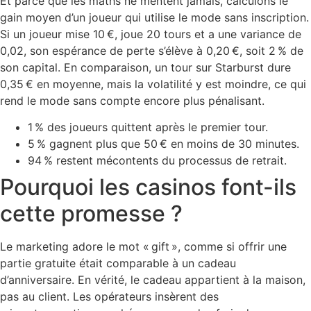
Et parce que les maths ne mentent jamais, calculons le
gain moyen d’un joueur qui utilise le mode sans inscription.
Si un joueur mise 10 €, joue 20 tours et a une variance de
0,02, son espérance de perte s’élève à 0,20 €, soit 2 % de
son capital. En comparaison, un tour sur Starburst dure
0,35 € en moyenne, mais la volatilité y est moindre, ce qui
rend le mode sans compte encore plus pénalisant.
1 % des joueurs quittent après le premier tour.
5 % gagnent plus que 50 € en moins de 30 minutes.
94 % restent mécontents du processus de retrait.
Pourquoi les casinos font-ils
cette promesse ?
Le marketing adore le mot « gift », comme si offrir une
partie gratuite était comparable à un cadeau
d’anniversaire. En vérité, le cadeau appartient à la maison,
pas au client. Les opérateurs insèrent des