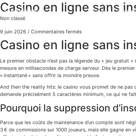
Casino en ligne sans in
Accueil
Formati
Non classé
9 juin 2026
/
Commentaires fermés
Casino en ligne sans in
Le premier obstacle n’est pas la légende du « jeu gratuit » m
mesure en millisecondes de charge serveur. Dès le premier c
« instantané » sans offrir la moindre preuve.
And then the reality hits: le casino vous promet de ne pa
demande précisément 5 caractères minimum, ce qui ne fait
Pourquoi la suppression d’ins
Parce que les coûts de maintenance d’un compte sont négl
3 € de commissions sur 1000 joueurs, mais elle gagne en vis