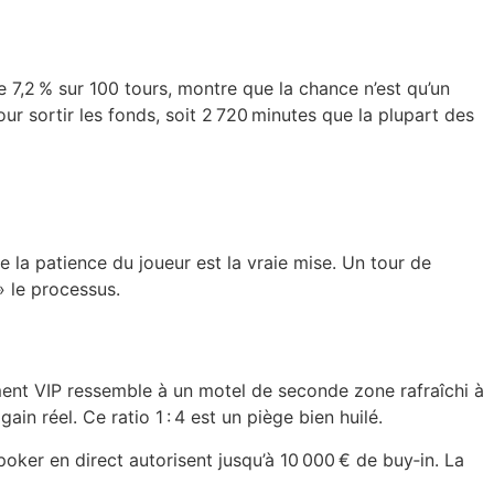
de 7,2 % sur 100 tours, montre que la chance n’est qu’un
ur sortir les fonds, soit 2 720 minutes que la plupart des
 la patience du joueur est la vraie mise. Un tour de
 » le processus.
ement VIP ressemble à un motel de seconde zone rafraîchi à
in réel. Ce ratio 1 : 4 est un piège bien huilé.
poker en direct autorisent jusqu’à 10 000 € de buy‑in. La