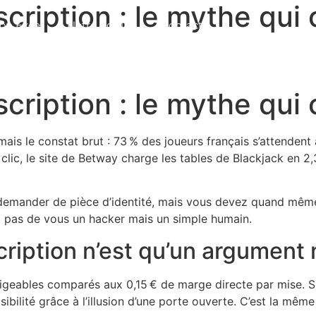
scription : le mythe qui
on Excel
Notre Équipe
Contact
scription : le mythe qui
ais le constat brut : 73 % des joueurs français s’attendent à
lic, le site de Betway charge les tables de Blackjack en 2,3
s demander de pièce d’identité, mais vous devez quand même
 pas de vous un hacker mais un simple humain.
cription n’est qu’un argument
igeables comparés aux 0,15 € de marge directe par mise. S
ibilité grâce à l’illusion d’une porte ouverte. C’est la mêm