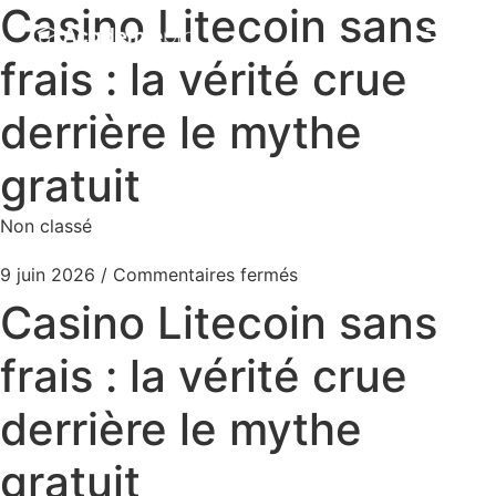
Casino Litecoin sans
frais : la vérité crue
derrière le mythe
gratuit
Non classé
9 juin 2026
/
Commentaires fermés
Casino Litecoin sans
frais : la vérité crue
derrière le mythe
gratuit