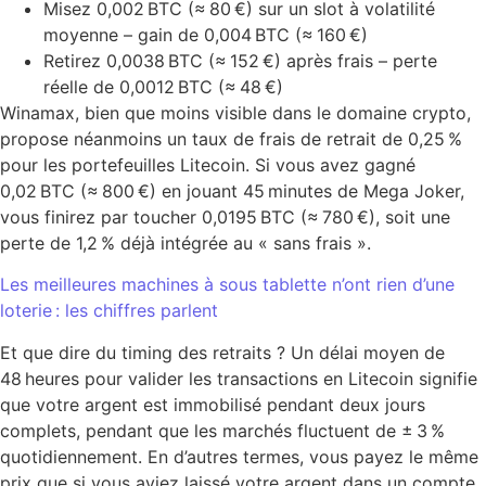
Misez 0,002 BTC (≈ 80 €) sur un slot à volatilité
moyenne – gain de 0,004 BTC (≈ 160 €)
Retirez 0,0038 BTC (≈ 152 €) après frais – perte
réelle de 0,0012 BTC (≈ 48 €)
Winamax, bien que moins visible dans le domaine crypto,
propose néanmoins un taux de frais de retrait de 0,25 %
pour les portefeuilles Litecoin. Si vous avez gagné
0,02 BTC (≈ 800 €) en jouant 45 minutes de Mega Joker,
vous finirez par toucher 0,0195 BTC (≈ 780 €), soit une
perte de 1,2 % déjà intégrée au « sans frais ».
Les meilleures machines à sous tablette n’ont rien d’une
loterie : les chiffres parlent
Et que dire du timing des retraits ? Un délai moyen de
48 heures pour valider les transactions en Litecoin signifie
que votre argent est immobilisé pendant deux jours
complets, pendant que les marchés fluctuent de ± 3 %
quotidiennement. En d’autres termes, vous payez le même
prix que si vous aviez laissé votre argent dans un compte