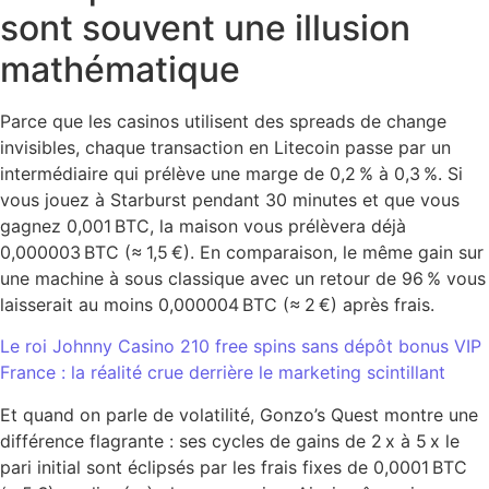
sont souvent une illusion
mathématique
Parce que les casinos utilisent des spreads de change
invisibles, chaque transaction en Litecoin passe par un
intermédiaire qui prélève une marge de 0,2 % à 0,3 %. Si
vous jouez à Starburst pendant 30 minutes et que vous
gagnez 0,001 BTC, la maison vous prélèvera déjà
0,000003 BTC (≈ 1,5 €). En comparaison, le même gain sur
une machine à sous classique avec un retour de 96 % vous
laisserait au moins 0,000004 BTC (≈ 2 €) après frais.
Le roi Johnny Casino 210 free spins sans dépôt bonus VIP
France : la réalité crue derrière le marketing scintillant
Et quand on parle de volatilité, Gonzo’s Quest montre une
différence flagrante : ses cycles de gains de 2 x à 5 x le
pari initial sont éclipsés par les frais fixes de 0,0001 BTC