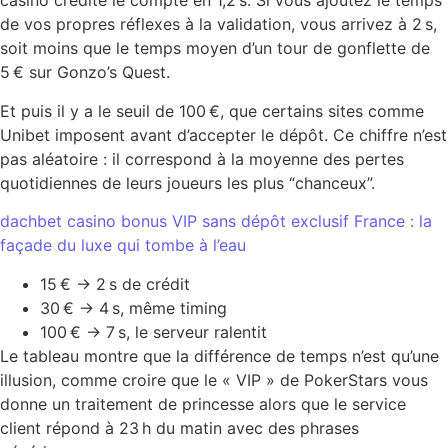
casino crédite le compte en 1,2 s. Si vous ajoutez le temps
de vos propres réflexes à la validation, vous arrivez à 2 s,
soit moins que le temps moyen d’un tour de gonflette de
5 € sur Gonzo’s Quest.
Et puis il y a le seuil de 100 €, que certains sites comme
Unibet imposent avant d’accepter le dépôt. Ce chiffre n’est
pas aléatoire : il correspond à la moyenne des pertes
quotidiennes de leurs joueurs les plus “chanceux”.
dachbet casino bonus VIP sans dépôt exclusif France : la
façade du luxe qui tombe à l’eau
15 € → 2 s de crédit
30 € → 4 s, même timing
100 € → 7 s, le serveur ralentit
Le tableau montre que la différence de temps n’est qu’une
illusion, comme croire que le « VIP » de PokerStars vous
donne un traitement de princesse alors que le service
client répond à 23 h du matin avec des phrases