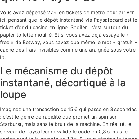
Vous avez dépensé 27 € en tickets de métro pour arriver
ici, pensant que le dépôt instantané via Paysafecard est le
ticket d’or du casino en ligne. Spoiler : c’est surtout du
papier toilette mouillé. Et si vous avez déjà essayé le «
free » de Betway, vous savez que même le mot « gratuit »
cache des frais invisibles comme une araignée sous votre
lit.
Le mécanisme du dépôt
instantané, décortiqué à la
loupe
Imaginez une transaction de 15 € qui passe en 3 secondes
: c’est le genre de rapidité que promet un spin sur
Starburst, mais sans le bruit de la machine. En réalité, le
serveur de Paysafecard valide le code en 0,8 s, puis le