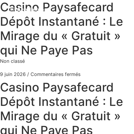
Casino Paysafecard
Dépôt Instantané : Le
Mirage du « Gratuit »
qui Ne Paye Pas
Non classé
9 juin 2026
/
Commentaires fermés
Casino Paysafecard
Dépôt Instantané : Le
Mirage du « Gratuit »
qui Ne Paye Pas