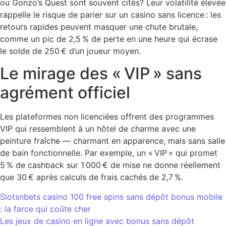
ou Gonzo’s Quest sont souvent cités? Leur volatilité élevée
rappelle le risque de parier sur un casino sans licence : les
retours rapides peuvent masquer une chute brutale,
comme un pic de 2,5 % de perte en une heure qui écrase
le solde de 250 € d’un joueur moyen.
Le mirage des « VIP » sans
agrément officiel
Les plateformes non licenciées offrent des programmes
VIP qui ressemblent à un hôtel de charme avec une
peinture fraîche — charmant en apparence, mais sans salle
de bain fonctionnelle. Par exemple, un « VIP » qui promet
5 % de cashback sur 1 000 € de mise ne donne réellement
que 30 € après calculs de frais cachés de 2,7 %.
Slotsnbets casino 100 free spins sans dépôt bonus mobile
: la farce qui coûte cher
Les jeux de casino en ligne avec bonus sans dépôt