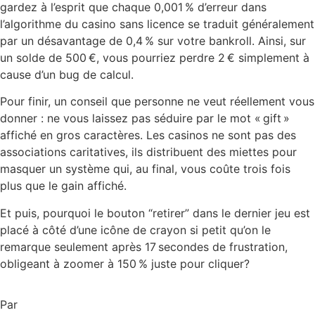
gardez à l’esprit que chaque 0,001 % d’erreur dans
l’algorithme du casino sans licence se traduit généralement
par un désavantage de 0,4 % sur votre bankroll. Ainsi, sur
un solde de 500 €, vous pourriez perdre 2 € simplement à
cause d’un bug de calcul.
Pour finir, un conseil que personne ne veut réellement vous
donner : ne vous laissez pas séduire par le mot « gift »
affiché en gros caractères. Les casinos ne sont pas des
associations caritatives, ils distribuent des miettes pour
masquer un système qui, au final, vous coûte trois fois
plus que le gain affiché.
Et puis, pourquoi le bouton “retirer” dans le dernier jeu est
placé à côté d’une icône de crayon si petit qu’on le
remarque seulement après 17 secondes de frustration,
obligeant à zoomer à 150 % juste pour cliquer?
Par