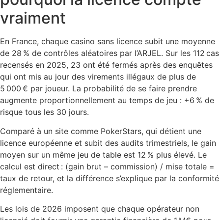
vraiment
En France, chaque casino sans licence subit une moyenne
de 28 % de contrôles aléatoires par l’ARJEL. Sur les 112 cas
recensés en 2025, 23 ont été fermés après des enquêtes
qui ont mis au jour des virements illégaux de plus de
5 000 € par joueur. La probabilité de se faire prendre
augmente proportionnellement au temps de jeu : +6 % de
risque tous les 30 jours.
Comparé à un site comme PokerStars, qui détient une
licence européenne et subit des audits trimestriels, le gain
moyen sur un même jeu de table est 12 % plus élevé. Le
calcul est direct : (gain brut – commission) / mise totale =
taux de retour, et la différence s’explique par la conformité
réglementaire.
Les lois de 2026 imposent que chaque opérateur non