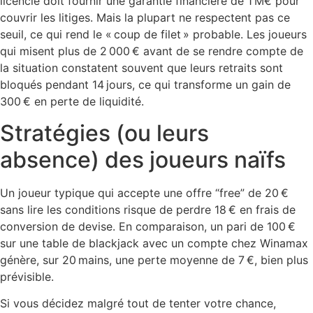
licencié doit fournir une garantie financière de 1 M€ pour
couvrir les litiges. Mais la plupart ne respectent pas ce
seuil, ce qui rend le « coup de filet » probable. Les joueurs
qui misent plus de 2 000 € avant de se rendre compte de
la situation constatent souvent que leurs retraits sont
bloqués pendant 14 jours, ce qui transforme un gain de
300 € en perte de liquidité.
Stratégies (ou leurs
absence) des joueurs naïfs
Un joueur typique qui accepte une offre “free” de 20 €
sans lire les conditions risque de perdre 18 € en frais de
conversion de devise. En comparaison, un pari de 100 €
sur une table de blackjack avec un compte chez Winamax
génère, sur 20 mains, une perte moyenne de 7 €, bien plus
prévisible.
Si vous décidez malgré tout de tenter votre chance,