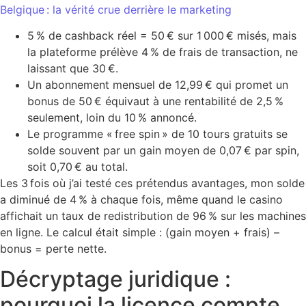
Belgique : la vérité crue derrière le marketing
5 % de cashback réel = 50 € sur 1 000 € misés, mais
la plateforme prélève 4 % de frais de transaction, ne
laissant que 30 €.
Un abonnement mensuel de 12,99 € qui promet un
bonus de 50 € équivaut à une rentabilité de 2,5 %
seulement, loin du 10 % annoncé.
Le programme « free spin » de 10 tours gratuits se
solde souvent par un gain moyen de 0,07 € par spin,
soit 0,70 € au total.
Les 3 fois où j’ai testé ces prétendus avantages, mon solde
a diminué de 4 % à chaque fois, même quand le casino
affichait un taux de redistribution de 96 % sur les machines
en ligne. Le calcul était simple : (gain moyen + frais) –
bonus = perte nette.
Décryptage juridique :
pourquoi la licence compte