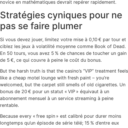
novice en mathématiques devrait repérer rapidement.
Stratégies cyniques pour ne
pas se faire plumer
Si vous devez jouer, limitez votre mise à 0,10 € par tour et
ciblez les jeux à volatilité moyenne comme Book of Dead.
En 50 tours, vous avez 5 % de chances de toucher un gain
de 5 €, ce qui couvre à peine le coût du bonus.
But the harsh truth is that the casino’s “VIP” treatment feels
like a cheap motel lounge with fresh paint – you’re
welcomed, but the carpet still smells of old cigarettes. Un
bonus de 20 € pour un statut « VIP » équivaut à un
abonnement mensuel à un service streaming à peine
rentable.
Because every « free spin » est calibré pour durer moins
longtemps qu’un épisode de série télé; 15 % d’entre eux