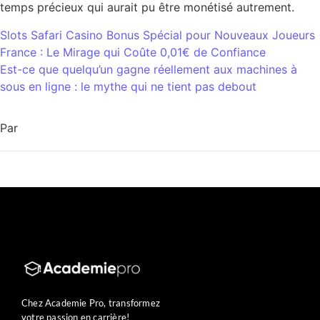
temps précieux qui aurait pu être monétisé autrement.
Slots Safari Casino Bonus Spécial pour Nouveaux Joueurs
France : Le Mirage qui Coûte 0,01€ de Confiance
Est-ce que quelqu’un gagne réellement aux machines à
sous en ligne : le mythe qui ne tient pas debout
Par
Chez Academie Pro, transformez
votre passion en carrière!