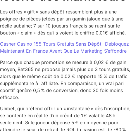
Les offres « gift » sans dépôt ressemblent plus à une
poignée de pièces jetées par un gamin jaloux que à une
réelle aubaine; 7 sur 10 joueurs français se ruent sur le
bouton « claim » dès qu’ils voient le chiffre 0,01€ affiché.
Casher Casino 155 Tours Gratuits Sans Dépôt : Débloquez
Maintenant En France Avant Que Le Marketing S’effondre
Parce que chaque promotion se mesure à 0,02 € de gain
moyen, Bet365 ne propose jamais plus de 3 tours gratuits,
alors que le même coût de 0,02 € rapporte 15 % de trafic
supplémentaire à l’affiliate. En comparaison, un vrai pari
sportif génère 0,5 % de conversion, donc 30 fois moins
efficace.
Unibet, qui prétend offrir un « instantané » dès l’inscription,
se contente en réalité d’un crédit de 1 € valable 48 h
seulement. Si le joueur dépense 5 € en moyenne pour
atteindre le seuil de retrait, le ROI du casino est de -80 %.