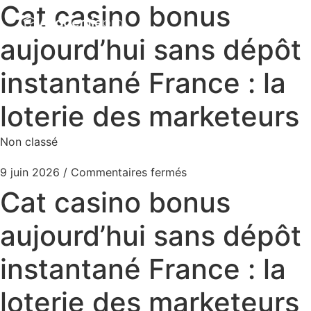
Cat casino bonus
aujourd’hui sans dépôt
instantané France : la
loterie des marketeurs
Non classé
9 juin 2026
/
Commentaires fermés
Cat casino bonus
aujourd’hui sans dépôt
instantané France : la
loterie des marketeurs