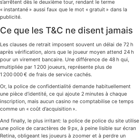
s’arrêtent dès le deuxième tour, rendant le terme
« instantané » aussi faux que le mot « gratuit » dans la
publicité.
Ce que les T&C ne disent jamais
Les clauses de retrait imposent souvent un délai de 72 h
après vérification, alors que le joueur moyen attend 24 h
pour un virement bancaire. Une différence de 48 h qui,
multipliée par 1 200 joueurs, représente plus de
1 200 000 € de frais de service cachés.
Or, la police de confidentialité demande habituellement
une pièce d’identité, ce qui ajoute 2 minutes à chaque
inscription, mais aucun casino ne comptabilise ce temps
comme un « coût d’acquisition ».
And finally, le plus irritant: la police de police du site utilise
une police de caractères de 9 px, à peine lisible sur écran
Retina, obligeant les joueurs à zoomer et à perdre un