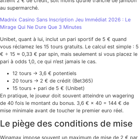
atteint 2 € de crédit, soit moins qu’une tranche de jambon
au supermarché.
Madnix Casino Sans Inscription Jeu Immédiat 2026 : Le
Mirage Qui Ne Dure Que 3 Minutes
Unibet, quant à lui, inclut un pari sportif de 5 € quand
vous réclamez les 15 tours gratuits. Le calcul est simple : 5
€ ÷ 15 ≈ 0,33 € par spin, mais seulement si vous placez le
pari à odds 1,0, ce qui n’est jamais le cas.
12 tours → 3,6 € potentiels
20 tours → 2 € de crédit (Bet365)
15 tours + pari de 5 € (Unibet)
En pratique, le joueur doit souvent atteindre un wagering
de 40 fois le montant du bonus. 3,6 € × 40 = 144 € de
mise minimale avant de toucher le premier euro réel.
Le piège des conditions de mise
Winamax impose souvent un maximum de mise de 2 € par