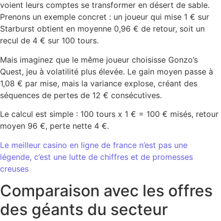
voient leurs comptes se transformer en désert de sable.
Prenons un exemple concret : un joueur qui mise 1 € sur
Starburst obtient en moyenne 0,96 € de retour, soit un
recul de 4 € sur 100 tours.
Mais imaginez que le même joueur choisisse Gonzo’s
Quest, jeu à volatilité plus élevée. Le gain moyen passe à
1,08 € par mise, mais la variance explose, créant des
séquences de pertes de 12 € consécutives.
Le calcul est simple : 100 tours x 1 € = 100 € misés, retour
moyen 96 €, perte nette 4 €.
Le meilleur casino en ligne de france n’est pas une
légende, c’est une lutte de chiffres et de promesses
creuses
Comparaison avec les offres
des géants du secteur