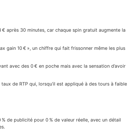
 € après 30 minutes, car chaque spin gratuit augmente la
x gain 10 € », un chiffre qui fait frissonner même les plus
uvant avec des 0 € en poche mais avec la sensation d’avoir
taux de RTP qui, lorsqu’il est appliqué à des tours à faible
 de publicité pour 0 % de valeur réelle, avec un détail
es.