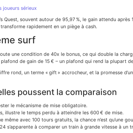
s joueurs sérieux
o’s Quest, souvent autour de 95,97 %, le gain attendu après 
e transforme rapidement en un piège à cash.
ême surf
oute une condition de 40x le bonus, ce qui double la charge
 plafond de gain de 15 € – un plafond qui rend la plupart d
ffre rond, un terme « gift » accrocheur, et la promesse d’un
lles poussent la comparaison
 tester le mécanisme de mise obligatoire.
, illustre le temps perdu à atteindre les 600 € de mise.
ue même avec 100 tours gratuits, la chance n’est qu’une gou
 i24 s’apparente à comparer un train à grande vitesse à un tr