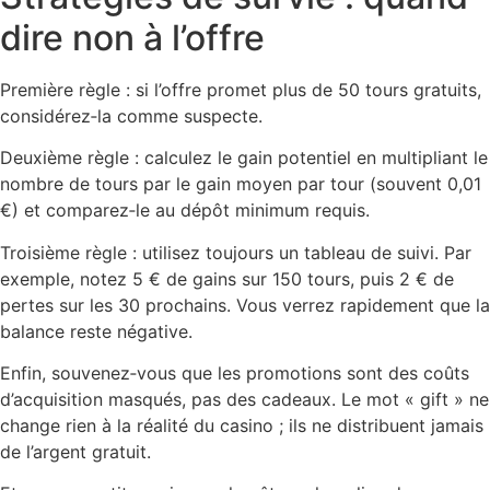
dire non à l’offre
Première règle : si l’offre promet plus de 50 tours gratuits,
considérez‑la comme suspecte.
Deuxième règle : calculez le gain potentiel en multipliant le
nombre de tours par le gain moyen par tour (souvent 0,01
€) et comparez‑le au dépôt minimum requis.
Troisième règle : utilisez toujours un tableau de suivi. Par
exemple, notez 5 € de gains sur 150 tours, puis 2 € de
pertes sur les 30 prochains. Vous verrez rapidement que la
balance reste négative.
Enfin, souvenez‑vous que les promotions sont des coûts
d’acquisition masqués, pas des cadeaux. Le mot « gift » ne
change rien à la réalité du casino ; ils ne distribuent jamais
de l’argent gratuit.