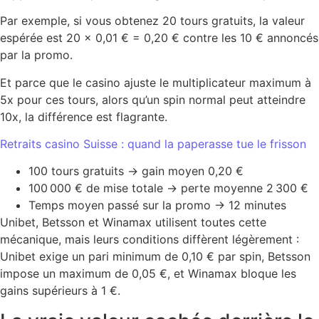
Par exemple, si vous obtenez 20 tours gratuits, la valeur
espérée est 20 × 0,01 € = 0,20 € contre les 10 € annoncés
par la promo.
Et parce que le casino ajuste le multiplicateur maximum à
5x pour ces tours, alors qu’un spin normal peut atteindre
10x, la différence est flagrante.
Retraits casino Suisse : quand la paperasse tue le frisson
100 tours gratuits → gain moyen 0,20 €
100 000 € de mise totale → perte moyenne 2 300 €
Temps moyen passé sur la promo → 12 minutes
Unibet, Betsson et Winamax utilisent toutes cette
mécanique, mais leurs conditions diffèrent légèrement :
Unibet exige un pari minimum de 0,10 € par spin, Betsson
impose un maximum de 0,05 €, et Winamax bloque les
gains supérieurs à 1 €.