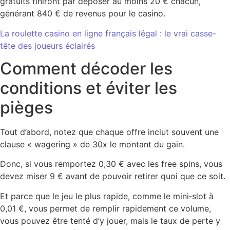
gratuits finiront par déposer au moins 20 € chacun,
générant 840 € de revenus pour le casino.
La roulette casino en ligne français légal : le vrai casse-
tête des joueurs éclairés
Comment décoder les
conditions et éviter les
pièges
Tout d’abord, notez que chaque offre inclut souvent une
clause « wagering » de 30x le montant du gain.
Donc, si vous remportez 0,30 € avec les free spins, vous
devez miser 9 € avant de pouvoir retirer quoi que ce soit.
Et parce que le jeu le plus rapide, comme le mini‑slot à
0,01 €, vous permet de remplir rapidement ce volume,
vous pouvez être tenté d’y jouer, mais le taux de perte y