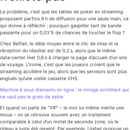
Le problème, c’est que les tables de poker en streaming
proposent parfois 8 h de diffusion pour une seule main, ce
qui donne à réfléchir : pourquoi gaspiller tant de bande
passante pour un 0,03 % de chances de toucher le flop ?
Chez Betfair, le délai moyen entre le clic de mise et la
réception du résultat est de 0,2 s, alors que le même
data‑center met 0,6 s à charger la page d’accueil d’un site
de voyage. L’ironie, c’est que les joueurs croient que le
streaming accélère le jeu, alors que les serveurs sont plus
englués qu’une vieille cassette VHS.
Machine à sous diamants en ligne : le mirage scintillant qui
ne vaut pas le grain de sable
Et quand on parle de “VIP” – le mot lui-même mérite une
moue – on se retrouve souvent avec un traitement
comparable à celui d’un motel de seconde zone, où le
rideau a juste été repeint. Par exemple, Unibet propose un