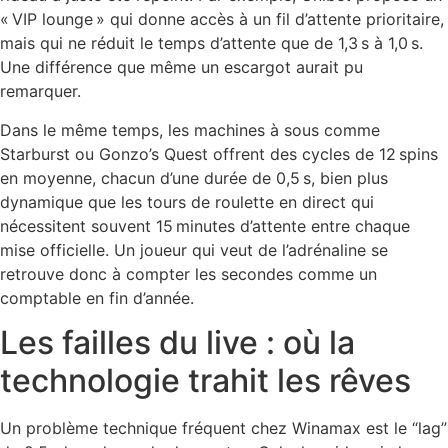
« VIP lounge » qui donne accès à un fil d’attente prioritaire,
mais qui ne réduit le temps d’attente que de 1,3 s à 1,0 s.
Une différence que même un escargot aurait pu
remarquer.
Dans le même temps, les machines à sous comme
Starburst ou Gonzo’s Quest offrent des cycles de 12 spins
en moyenne, chacun d’une durée de 0,5 s, bien plus
dynamique que les tours de roulette en direct qui
nécessitent souvent 15 minutes d’attente entre chaque
mise officielle. Un joueur qui veut de l’adrénaline se
retrouve donc à compter les secondes comme un
comptable en fin d’année.
Les failles du live : où la
technologie trahit les rêves
Un problème technique fréquent chez Winamax est le “lag”