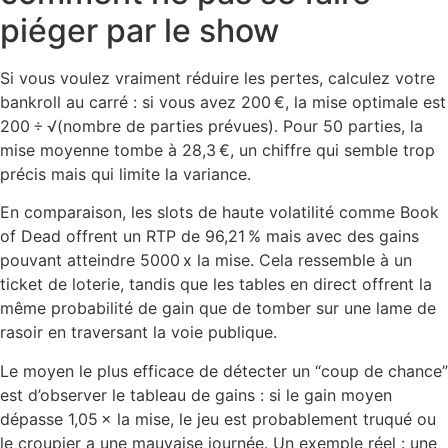
piéger par le show
Si vous voulez vraiment réduire les pertes, calculez votre
bankroll au carré : si vous avez 200 €, la mise optimale est
200 ÷ √(nombre de parties prévues). Pour 50 parties, la
mise moyenne tombe à 28,3 €, un chiffre qui semble trop
précis mais qui limite la variance.
En comparaison, les slots de haute volatilité comme Book
of Dead offrent un RTP de 96,21 % mais avec des gains
pouvant atteindre 5000 x la mise. Cela ressemble à un
ticket de loterie, tandis que les tables en direct offrent la
même probabilité de gain que de tomber sur une lame de
rasoir en traversant la voie publique.
Le moyen le plus efficace de détecter un “coup de chance”
est d’observer le tableau de gains : si le gain moyen
dépasse 1,05 × la mise, le jeu est probablement truqué ou
le croupier a une mauvaise journée. Un exemple réel : une