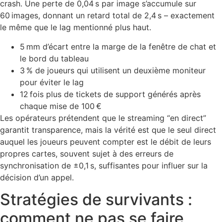
crash. Une perte de 0,04 s par image s’accumule sur
60 images, donnant un retard total de 2,4 s – exactement
le même que le lag mentionné plus haut.
5 mm d’écart entre la marge de la fenêtre de chat et
le bord du tableau
3 % de joueurs qui utilisent un deuxième moniteur
pour éviter le lag
12 fois plus de tickets de support générés après
chaque mise de 100 €
Les opérateurs prétendent que le streaming “en direct”
garantit transparence, mais la vérité est que le seul direct
auquel les joueurs peuvent compter est le débit de leurs
propres cartes, souvent sujet à des erreurs de
synchronisation de ±0,1 s, suffisantes pour influer sur la
décision d’un appel.
Stratégies de survivants :
comment ne pas se faire