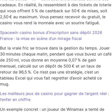
cadeaux. En réalité, ils ressemblent à des tickets de loterie
qui vous offrent 5 % de cashback sur 50 € de mises, soit
2,50 € au maximum. Vous pensez recevoir du gratuit, le
casino vous rend la monnaie avec un sourire fatigué.
Spacewin casino bonus d’inscription sans dépôt 2026
France : la mise en scène d’un mirage fiscal
But la vraie fric se trouve dans la gestion du temps. Jouer
30 minutes chaque matin, pendant que vous buvez un café
de 250 ml, vous donne en moyenne 0,07 % de gain
mensuel, calculé sur un dépôt de 500 € et un taux de
retour de 96,5 %. Ce n’est pas une stratégie, c’est un
tableau Excel qui vous fait regretter d’avoir acheté ce
mug.
Les meilleurs jeux de casino pour gagner de l’argent réel :
l’enfer en chiffre
Un exemple concret : un joueur de Winamax a tenté de