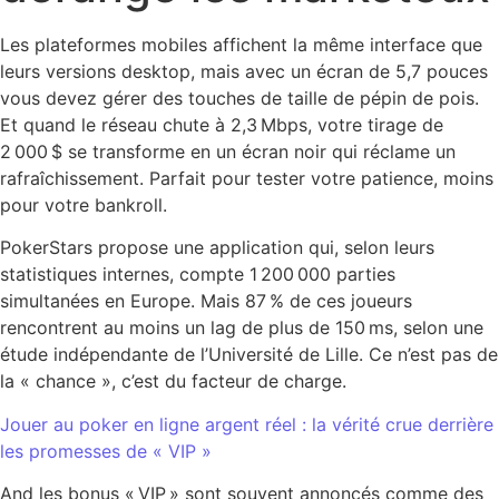
Les plateformes mobiles affichent la même interface que
leurs versions desktop, mais avec un écran de 5,7 pouces
vous devez gérer des touches de taille de pépin de pois.
Et quand le réseau chute à 2,3 Mbps, votre tirage de
2 000 $ se transforme en un écran noir qui réclame un
rafraîchissement. Parfait pour tester votre patience, moins
pour votre bankroll.
PokerStars propose une application qui, selon leurs
statistiques internes, compte 1 200 000 parties
simultanées en Europe. Mais 87 % de ces joueurs
rencontrent au moins un lag de plus de 150 ms, selon une
étude indépendante de l’Université de Lille. Ce n’est pas de
la « chance », c’est du facteur de charge.
Jouer au poker en ligne argent réel : la vérité crue derrière
les promesses de « VIP »
And les bonus « VIP » sont souvent annoncés comme des