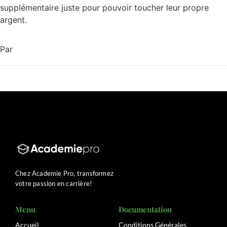
supplémentaire juste pour pouvoir toucher leur propre
argent.
Par
Chez Academie Pro, transformez
votre passion en carrière!
Menu
Documentation
Accueil
Conditions Générales