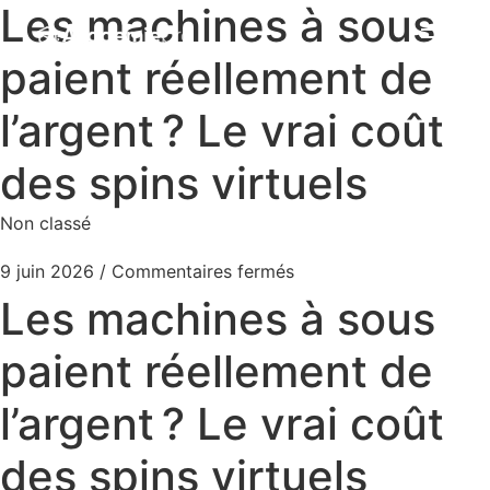
Les machines à sous
paient réellement de
l’argent ? Le vrai coût
des spins virtuels
Non classé
9 juin 2026
/
Commentaires fermés
Les machines à sous
paient réellement de
l’argent ? Le vrai coût
des spins virtuels