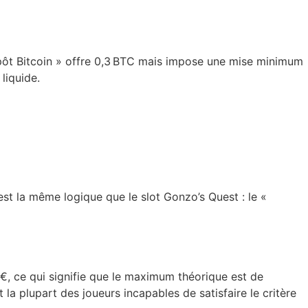
e dépôt Bitcoin » offre 0,3 BTC mais impose une mise minimum
liquide.
est la même logique que le slot Gonzo’s Quest : le «
€, ce qui signifie que le maximum théorique est de
a plupart des joueurs incapables de satisfaire le critère