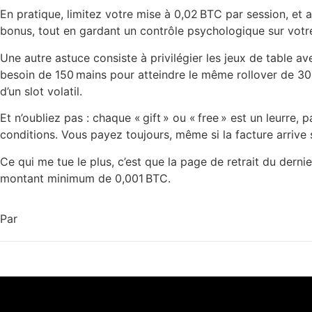
En pratique, limitez votre mise à 0,02 BTC par session, et
bonus, tout en gardant un contrôle psychologique sur votre
Une autre astuce consiste à privilégier les jeux de table 
besoin de 150 mains pour atteindre le même rollover de 30
d’un slot volatil.
Et n’oubliez pas : chaque « gift » ou « free » est un leurre,
conditions. Vous payez toujours, même si la facture arrive s
Ce qui me tue le plus, c’est que la page de retrait du dernie
montant minimum de 0,001 BTC.
Par