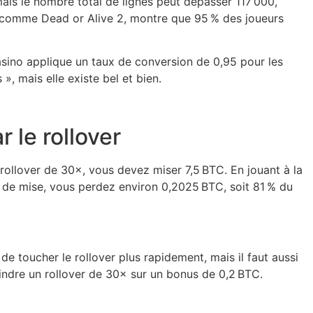
ais le nombre total de lignes peut dépasser 117 000,
ée, comme Dead or Alive 2, montre que 95 % des joueurs
casino applique un taux de conversion de 0,95 pour les
, mais elle existe bel et bien.
 le rollover
rollover de 30×, vous devez miser 7,5 BTC. En jouant à la
de mise, vous perdez environ 0,2025 BTC, soit 81 % du
e toucher le rollover plus rapidement, mais il faut aussi
eindre un rollover de 30× sur un bonus de 0,2 BTC.