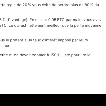
Cette règle de 20 % vous évite de perdre plus de 80 % du
,06 % d’avantage). En misant 0,05 BTC par main, vous avez
BTC, ce qui est nettement meilleur que la perte moyenne
ous le prêtent à un taux d’intérêt imposé par leurs
 jour.
petite qu’on devait zoomer à 150 % juste pour lire le