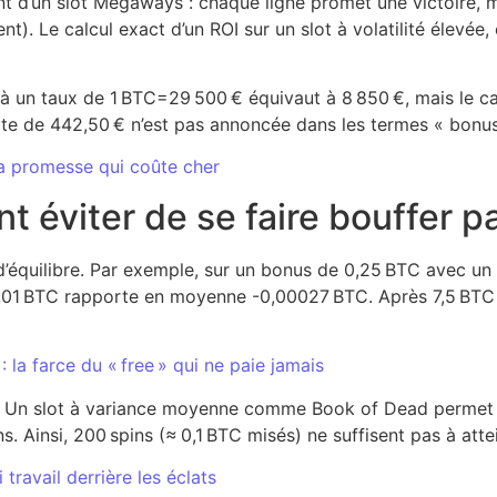
t d’un slot Megaways : chaque ligne promet une victoire, m
ent). Le calcul exact d’un ROI sur un slot à volatilité élev
TC à un taux de 1 BTC=29 500 € équivaut à 8 850 €, mais le 
rte de 442,50 € n’est pas annoncée dans les termes « bonus »
la promesse qui coûte cher
 éviter de se faire bouffer par
d’équilibre. Par exemple, sur un bonus de 0,25 BTC avec un 
,01 BTC rapporte en moyenne -0,00027 BTC. Après 7,5 BTC 
 la farce du « free » qui ne paie jamais
ver. Un slot à variance moyenne comme Book of Dead permet d
. Ainsi, 200 spins (≈ 0,1 BTC misés) ne suffisent pas à att
travail derrière les éclats