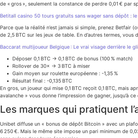
de « gros », seulement la constance de perdre 0,01 € par sp
Betitall casino 50 tours gratuits sans wager sans dépôt : l
Parce que la réalité n’est jamais si simple, prenez Betfair 
de 2,5 BTC sur les jeux de table. En d’autres termes, vous d
Baccarat multijoueur Belgique : Le vrai visage derrière le gli
Déposer 0,1 BTC → 0,1 BTC de bonus (100 % match)
Rollover de 30× → 3 BTC à miser
Gain moyen sur roulette européenne : -1,35 %
Résultat final : -0,135 BTC
En gros, un joueur qui mise 0,1 BTC reçoit 0,1 BTC, mais ap
avalanche » vous donne l’impression de gagner, jusqu’à ce q
Les marques qui pratiquent l’a
Unibet diffuse un « bonus de dépôt Bitcoin » avec un plaf
6 250 €. Mais le même site impose un pari minimum de 0,02 