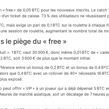
 « free » de 0,05 BTC pour les nouveaux inscrits. Le catch
’un ticket de caisse. 73 % des utilisateurs ne réussissent pa
, mais exige un pari de 0,1 BTC sur la roulette à chaque fo
e une session de roulette, augmentant le nombre total de m
 le piège du « free »
tuit ». 1 BTC vaut 30 000 €, donc même 0,01 BTC de « cade
 BTC, soit 3 600 € de plus que le montant initial.
différence entre un bonus de 0,2 BTC et un bonus de 0,4 BT
lors que 0,4 BTC avec un rollover de 40× nécessite 16 BTC.
 plus exposé.
 peut offrir « VIP » à un joueur qui a déjà dépensé 5 BTC en
heures de marché asiatique, soit un décalage de 7 heures p