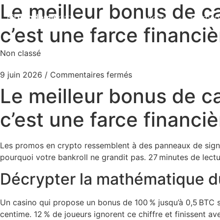
Le meilleur bonus de ca
Accueil
Formati
c’est une farce financiè
Non classé
9 juin 2026
/
Commentaires fermés
Le meilleur bonus de ca
c’est une farce financiè
Les promos en crypto ressemblent à des panneaux de signa
pourquoi votre bankroll ne grandit pas. 27 minutes de lect
Décrypter la mathématique du
Un casino qui propose un bonus de 100 % jusqu’à 0,5 BTC s
centime. 12 % de joueurs ignorent ce chiffre et finissent 