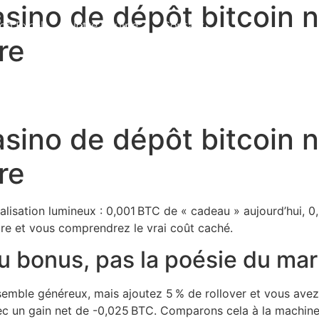
sino de dépôt bitcoin n
on Excel
Notre Équipe
Contact
re
sino de dépôt bitcoin n
re
lisation lumineux : 0,001 BTC de « cadeau » aujourd’hui, 
ure et vous comprendrez le vrai coût caché.
 bonus, pas la poésie du mar
emble généreux, mais ajoutez 5 % de rollover et vous avez
avec un gain net de -0,025 BTC. Comparons cela à la machin