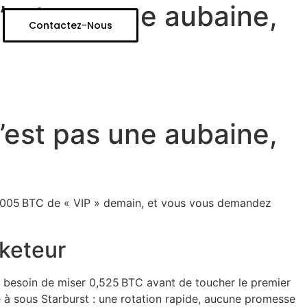
’est pas une aubaine,
Contactez-Nous
’est pas une aubaine,
0,005 BTC de « VIP » demain, et vous vous demandez
keteur
 besoin de miser 0,525 BTC avant de toucher le premier
e à sous Starburst : une rotation rapide, aucune promesse