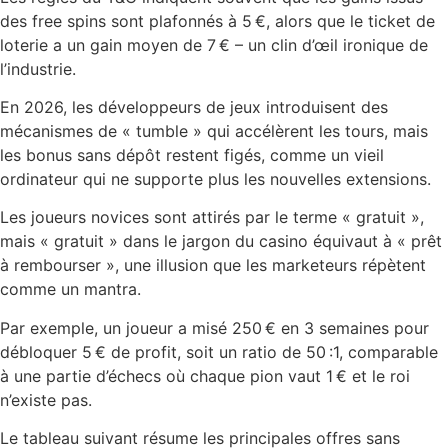
des free spins sont plafonnés à 5 €, alors que le ticket de
loterie a un gain moyen de 7 € – un clin d’œil ironique de
l’industrie.
En 2026, les développeurs de jeux introduisent des
mécanismes de « tumble » qui accélèrent les tours, mais
les bonus sans dépôt restent figés, comme un vieil
ordinateur qui ne supporte plus les nouvelles extensions.
Les joueurs novices sont attirés par le terme « gratuit »,
mais « gratuit » dans le jargon du casino équivaut à « prêt
à rembourser », une illusion que les marketeurs répètent
comme un mantra.
Par exemple, un joueur a misé 250 € en 3 semaines pour
débloquer 5 € de profit, soit un ratio de 50 :1, comparable
à une partie d’échecs où chaque pion vaut 1 € et le roi
n’existe pas.
Le tableau suivant résume les principales offres sans