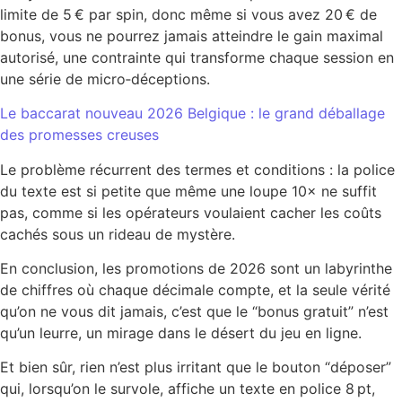
limite de 5 € par spin, donc même si vous avez 20 € de
bonus, vous ne pourrez jamais atteindre le gain maximal
autorisé, une contrainte qui transforme chaque session en
une série de micro‑déceptions.
Le baccarat nouveau 2026 Belgique : le grand déballage
des promesses creuses
Le problème récurrent des termes et conditions : la police
du texte est si petite que même une loupe 10× ne suffit
pas, comme si les opérateurs voulaient cacher les coûts
cachés sous un rideau de mystère.
En conclusion, les promotions de 2026 sont un labyrinthe
de chiffres où chaque décimale compte, et la seule vérité
qu’on ne vous dit jamais, c’est que le “bonus gratuit” n’est
qu’un leurre, un mirage dans le désert du jeu en ligne.
Et bien sûr, rien n’est plus irritant que le bouton “déposer”
qui, lorsqu’on le survole, affiche un texte en police 8 pt,