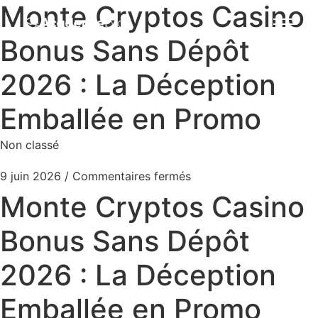
Monte Cryptos Casino
Bonus Sans Dépôt
2026 : La Déception
Emballée en Promo
Non classé
9 juin 2026
/
Commentaires fermés
Monte Cryptos Casino
Bonus Sans Dépôt
2026 : La Déception
Emballée en Promo