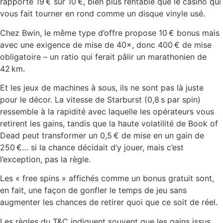
rapporte 19 € sur 10 €, bien plus rentable que le casino qui
vous fait tourner en rond comme un disque vinyle usé.
Chez Bwin, le même type d’offre propose 10 € bonus mais
avec une exigence de mise de 40×, donc 400 € de mise
obligatoire – un ratio qui ferait pâlir un marathonien de
42 km.
Et les jeux de machines à sous, ils ne sont pas là juste
pour le décor. La vitesse de Starburst (0,8 s par spin)
ressemble à la rapidité avec laquelle les opérateurs vous
retirent les gains, tandis que la haute volatilité de Book of
Dead peut transformer un 0,5 € de mise en un gain de
250 €… si la chance décidait d’y jouer, mais c’est
l’exception, pas la règle.
Les « free spins » affichés comme un bonus gratuit sont,
en fait, une façon de gonfler le temps de jeu sans
augmenter les chances de retirer quoi que ce soit de réel.
Les règles du T&C indiquent souvent que les gains issus