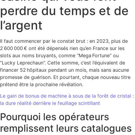
perdre du temps et de
l’argent
Il faut commencer par le constat brut : en 2023, plus de
2 600 000 € ont été dépensés rien qu’en France sur les
slots aux noms bruyants, comme “Mega Fortune” ou
“Lucky Leprechaun”. Cette somme, c’est l’équivalent de
financer 52 hôpitaux pendant un mois, mais sans aucune
promesse de guérison. Et pourtant, chaque nouveau titre
prétend être la prochaine révélation.
Le gain de bonus de machine à sous de la forêt de cristal :
la dure réalité derrière le feuillage scintillant
Pourquoi les opérateurs
remplissent leurs catalogues