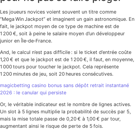
Les joueurs novices voient souvent un titre comme
“Mega Win Jackpot” et imaginent un gain astronomique. En
fait, le jackpot moyen de ce type de machine est de
1 200 €, soit à peine le salaire moyen d’un développeur
junior en Île‑de‑France.
And, le calcul n’est pas difficile : si le ticket d’entrée coûte
1,20 € et que le jackpot est de 1 200 €, il faut, en moyenne,
1 000 tours pour toucher le jackpot. Cela représente
1 200 minutes de jeu, soit 20 heures consécutives.
magicbetting casino bonus sans dépôt retrait instantané
2026 : le canular qui persiste
Or, le véritable indicateur est le nombre de lignes actives.
Un slot à 5 lignes multiplie la probabilité de succès par 5,
mais la mise totale passe de 0,20 € à 1,00 € par tour,
augmentant ainsi le risque de perte de 5 fois.