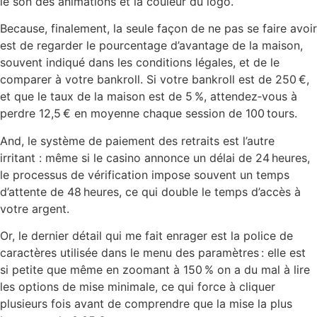
le son des animations et la couleur du logo.
Because, finalement, la seule façon de ne pas se faire avoir
est de regarder le pourcentage d’avantage de la maison,
souvent indiqué dans les conditions légales, et de le
comparer à votre bankroll. Si votre bankroll est de 250 €,
et que le taux de la maison est de 5 %, attendez‑vous à
perdre 12,5 € en moyenne chaque session de 100 tours.
And, le système de paiement des retraits est l’autre
irritant : même si le casino annonce un délai de 24 heures,
le processus de vérification impose souvent un temps
d’attente de 48 heures, ce qui double le temps d’accès à
votre argent.
Or, le dernier détail qui me fait enrager est la police de
caractères utilisée dans le menu des paramètres : elle est
si petite que même en zoomant à 150 % on a du mal à lire
les options de mise minimale, ce qui force à cliquer
plusieurs fois avant de comprendre que la mise la plus