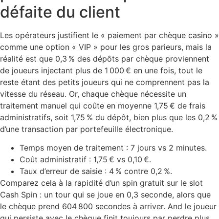
défaite du client
Les opérateurs justifient le « paiement par chèque casino »
comme une option « VIP » pour les gros parieurs, mais la
réalité est que 0,3 % des dépôts par chèque proviennent
de joueurs injectant plus de 1 000 € en une fois, tout le
reste étant des petits joueurs qui ne comprennent pas la
vitesse du réseau. Or, chaque chèque nécessite un
traitement manuel qui coûte en moyenne 1,75 € de frais
administratifs, soit 1,75 % du dépôt, bien plus que les 0,2 %
d’une transaction par portefeuille électronique.
Temps moyen de traitement : 7 jours vs 2 minutes.
Coût administratif : 1,75 € vs 0,10 €.
Taux d’erreur de saisie : 4 % contre 0,2 %.
Comparez cela à la rapidité d’un spin gratuit sur le slot
Cash Spin : un tour qui se joue en 0,3 seconde, alors que
le chèque prend 604 800 secondes à arriver. And le joueur
qui persiste avec le chèque finit toujours par perdre plus