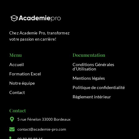
Chez Academie Pro, transformez
votre passion en carrière!
Menu
Documentation
Accueil
Conditions Générales
d’Utilisation
Formation Excel
Mentions légales
Notre équipe
Politique de confidentialité
Contact
Règlement intérieur
Contact
5 rue Fénelon 33000 Bordeaux
contact@academie-pro.com