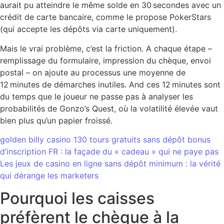
aurait pu atteindre le même solde en 30 secondes avec un
crédit de carte bancaire, comme le propose PokerStars
(qui accepte les dépôts via carte uniquement).
Mais le vrai problème, c’est la friction. A chaque étape –
remplissage du formulaire, impression du chèque, envoi
postal – on ajoute au processus une moyenne de
12 minutes de démarches inutiles. And ces 12 minutes sont
du temps que le joueur ne passe pas à analyser les
probabilités de Gonzo’s Quest, où la volatilité élevée vaut
bien plus qu’un papier froissé.
golden billy casino 130 tours gratuits sans dépôt bonus
d’inscription FR : la façade du « cadeau » qui ne paye pas
Les jeux de casino en ligne sans dépôt minimum : la vérité
qui dérange les marketers
Pourquoi les caisses
préfèrent le chèque à la