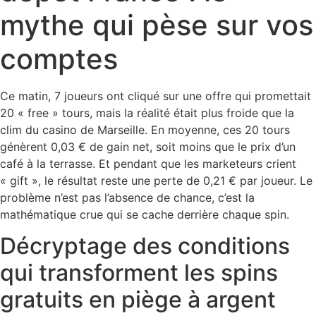
mythe qui pèse sur vos
comptes
Ce matin, 7 joueurs ont cliqué sur une offre qui promettait
20 « free » tours, mais la réalité était plus froide que la
clim du casino de Marseille. En moyenne, ces 20 tours
génèrent 0,03 € de gain net, soit moins que le prix d’un
café à la terrasse. Et pendant que les marketeurs crient
« gift », le résultat reste une perte de 0,21 € par joueur. Le
problème n’est pas l’absence de chance, c’est la
mathématique crue qui se cache derrière chaque spin.
Décryptage des conditions
qui transforment les spins
gratuits en piège à argent