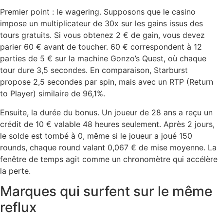
Premier point : le wagering. Supposons que le casino
impose un multiplicateur de 30x sur les gains issus des
tours gratuits. Si vous obtenez 2 € de gain, vous devez
parier 60 € avant de toucher. 60 € correspondent à 12
parties de 5 € sur la machine Gonzo’s Quest, où chaque
tour dure 3,5 secondes. En comparaison, Starburst
propose 2,5 secondes par spin, mais avec un RTP (Return
to Player) similaire de 96,1%.
Ensuite, la durée du bonus. Un joueur de 28 ans a reçu un
crédit de 10 € valable 48 heures seulement. Après 2 jours,
le solde est tombé à 0, même si le joueur a joué 150
rounds, chaque round valant 0,067 € de mise moyenne. La
fenêtre de temps agit comme un chronomètre qui accélère
la perte.
Marques qui surfent sur le même
reflux