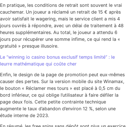
En pratique, les conditions de retrait sont souvent le vrai
cauchemar. Un joueur a réclamé un retrait de 15 € après
avoir satisfait le wagering, mais le service client a mis 4
jours ouvrés à répondre, avec un délai de traitement à 48
heures supplémentaires. Au total, le joueur a attendu 6
jours pour récupérer une somme infime, ce qui rend la «
gratuité » presque illusoire.
Le “winning io casino bonus exclusif temps limité” : le
leurre mathématique qui coûte cher
Enfin, le design de la page de promotion peut eux-mêmes
causer des pertes. Sur la version mobile du site Winamax,
le bouton « Réclamer mes tours » est placé à 0,5 cm du
bord inférieur, ce qui oblige l’utilisateur à faire défiler la
page deux fois. Cette petite contrainte technique
augmente le taux d’abandon d’environ 12 %, selon une
étude interne de 2023.
En résumé, les free spins sans dépôt sont plus un exercice