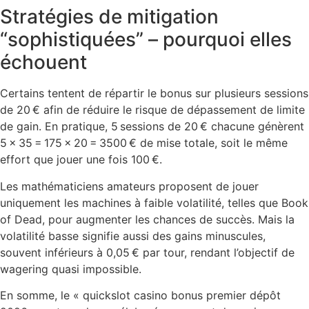
Stratégies de mitigation
“sophistiquées” – pourquoi elles
échouent
Certains tentent de répartir le bonus sur plusieurs sessions
de 20 € afin de réduire le risque de dépassement de limite
de gain. En pratique, 5 sessions de 20 € chacune génèrent
5 × 35 = 175 × 20 = 3500 € de mise totale, soit le même
effort que jouer une fois 100 €.
Les mathématiciens amateurs proposent de jouer
uniquement les machines à faible volatilité, telles que Book
of Dead, pour augmenter les chances de succès. Mais la
volatilité basse signifie aussi des gains minuscules,
souvent inférieurs à 0,05 € par tour, rendant l’objectif de
wagering quasi impossible.
En somme, le « quickslot casino bonus premier dépôt