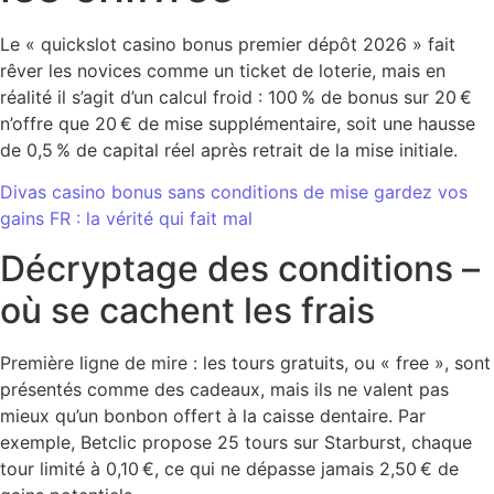
Le « quickslot casino bonus premier dépôt 2026 » fait
rêver les novices comme un ticket de loterie, mais en
réalité il s’agit d’un calcul froid : 100 % de bonus sur 20 €
n’offre que 20 € de mise supplémentaire, soit une hausse
de 0,5 % de capital réel après retrait de la mise initiale.
Divas casino bonus sans conditions de mise gardez vos
gains FR : la vérité qui fait mal
Décryptage des conditions –
où se cachent les frais
Première ligne de mire : les tours gratuits, ou « free », sont
présentés comme des cadeaux, mais ils ne valent pas
mieux qu’un bonbon offert à la caisse dentaire. Par
exemple, Betclic propose 25 tours sur Starburst, chaque
tour limité à 0,10 €, ce qui ne dépasse jamais 2,50 € de