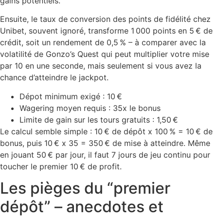
gains potentiels.
Ensuite, le taux de conversion des points de fidélité chez
Unibet, souvent ignoré, transforme 1 000 points en 5 € de
crédit, soit un rendement de 0,5 % – à comparer avec la
volatilité de Gonzo’s Quest qui peut multiplier votre mise
par 10 en une seconde, mais seulement si vous avez la
chance d’atteindre le jackpot.
Dépot minimum exigé : 10 €
Wagering moyen requis : 35x le bonus
Limite de gain sur les tours gratuits : 1,50 €
Le calcul semble simple : 10 € de dépôt x 100 % = 10 € de
bonus, puis 10 € x 35 = 350 € de mise à atteindre. Même
en jouant 50 € par jour, il faut 7 jours de jeu continu pour
toucher le premier 10 € de profit.
Les pièges du “premier
dépôt” – anecdotes et