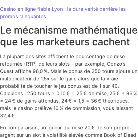
Casino en ligne fiable Lyon : la dure vérité derrière les
promos clinquantes
Le mécanisme mathématique
que les marketeurs cachent
La plupart des sites affichent le pourcentage de mise
retournée (RTP) de leurs slots – par exemple, Gonzo’s
Quest affiche 96,0 %. Mais le bonus de 250 tours ajoute un
multiplicateur de 1,5x sur le gain, alors que la vraie
probabilité de toucher le jeu bonus est de 1 sur 40.
Calculons : 250 tours × 0,10 € = 25 € de mise, 25 € × 96 %
= 24 € de gains attendus, 24 € × 1,5 = 36 € théoriques,
mais le casino prélève 10 % de commission, vous laissant
32,4 €.
En comparaison, un joueur qui mise 20 € de son propre
argent sur un slot à volatilité élevée comme Book of Dead