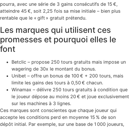
pourra, avec une série de 3 gains consécutifs de 15 €,
atteindre 45 €, soit 2,25 fois sa mise initiale – bien plus
rentable que le « gift » gratuit prétendu.
Les marques qui utilisent ces
promesses et pourquoi elles le
font
Betclic – propose 250 tours gratuits mais impose un
wagering de 30x le montant du bonus.
Unibet – offre un bonus de 100 € + 200 tours, mais
limite les gains des tours à 0,50 € chacun.
Winamax – délivre 250 tours gratuits à condition que
le joueur dépose au moins 20 € et joue exclusivement
sur les machines à 3 lignes.
Ces marques sont conscientes que chaque joueur qui
accepte les conditions perd en moyenne 15 % de son
dépôt initial. Par exemple, sur une base de 1 000 joueurs,