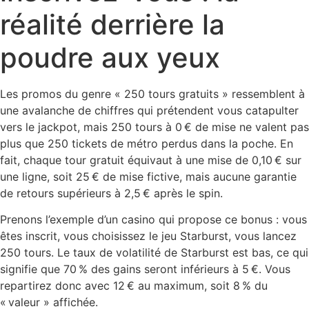
réalité derrière la
poudre aux yeux
Les promos du genre « 250 tours gratuits » ressemblent à
une avalanche de chiffres qui prétendent vous catapulter
vers le jackpot, mais 250 tours à 0 € de mise ne valent pas
plus que 250 tickets de métro perdus dans la poche. En
fait, chaque tour gratuit équivaut à une mise de 0,10 € sur
une ligne, soit 25 € de mise fictive, mais aucune garantie
de retours supérieurs à 2,5 € après le spin.
Prenons l’exemple d’un casino qui propose ce bonus : vous
êtes inscrit, vous choisissez le jeu Starburst, vous lancez
250 tours. Le taux de volatilité de Starburst est bas, ce qui
signifie que 70 % des gains seront inférieurs à 5 €. Vous
repartirez donc avec 12 € au maximum, soit 8 % du
« valeur » affichée.