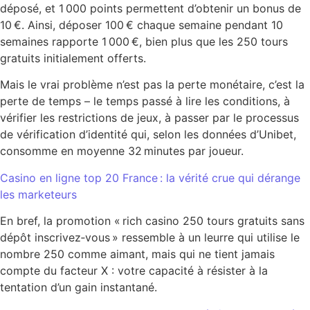
déposé, et 1 000 points permettent d’obtenir un bonus de
10 €. Ainsi, déposer 100 € chaque semaine pendant 10
semaines rapporte 1 000 €, bien plus que les 250 tours
gratuits initialement offerts.
Mais le vrai problème n’est pas la perte monétaire, c’est la
perte de temps – le temps passé à lire les conditions, à
vérifier les restrictions de jeux, à passer par le processus
de vérification d’identité qui, selon les données d’Unibet,
consomme en moyenne 32 minutes par joueur.
Casino en ligne top 20 France : la vérité crue qui dérange
les marketeurs
En bref, la promotion « rich casino 250 tours gratuits sans
dépôt inscrivez‑vous » ressemble à un leurre qui utilise le
nombre 250 comme aimant, mais qui ne tient jamais
compte du facteur X : votre capacité à résister à la
tentation d’un gain instantané.