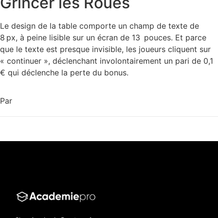
Grincer les Roues
Le design de la table comporte un champ de texte de
8 px, à peine lisible sur un écran de 13 pouces. Et parce
que le texte est presque invisible, les joueurs cliquent sur
« continuer », déclenchant involontairement un pari de 0,1
€ qui déclenche la perte du bonus.
Par