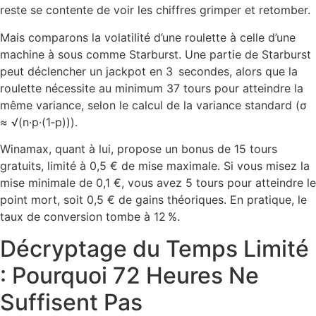
reste se contente de voir les chiffres grimper et retomber.
Mais comparons la volatilité d’une roulette à celle d’une
machine à sous comme Starburst. Une partie de Starburst
peut déclencher un jackpot en 3 secondes, alors que la
roulette nécessite au minimum 37 tours pour atteindre la
même variance, selon le calcul de la variance standard (σ
≈ √(n·p·(1‑p))).
Winamax, quant à lui, propose un bonus de 15 tours
gratuits, limité à 0,5 € de mise maximale. Si vous misez la
mise minimale de 0,1 €, vous avez 5 tours pour atteindre le
point mort, soit 0,5 € de gains théoriques. En pratique, le
taux de conversion tombe à 12 %.
Décryptage du Temps Limité
: Pourquoi 72 Heures Ne
Suffisent Pas