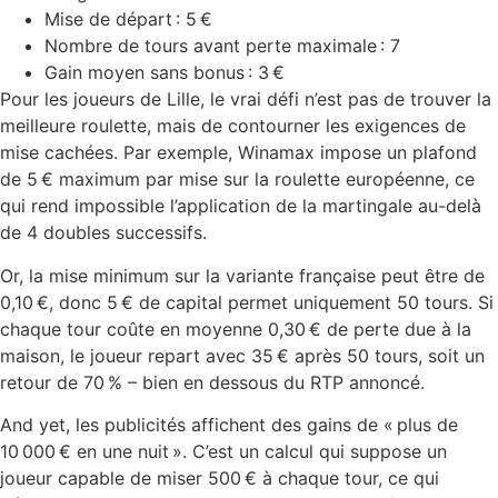
Mise de départ : 5 €
Nombre de tours avant perte maximale : 7
Gain moyen sans bonus : 3 €
Pour les joueurs de Lille, le vrai défi n’est pas de trouver la
meilleure roulette, mais de contourner les exigences de
mise cachées. Par exemple, Winamax impose un plafond
de 5 € maximum par mise sur la roulette européenne, ce
qui rend impossible l’application de la martingale au-delà
de 4 doubles successifs.
Or, la mise minimum sur la variante française peut être de
0,10 €, donc 5 € de capital permet uniquement 50 tours. Si
chaque tour coûte en moyenne 0,30 € de perte due à la
maison, le joueur repart avec 35 € après 50 tours, soit un
retour de 70 % – bien en dessous du RTP annoncé.
And yet, les publicités affichent des gains de « plus de
10 000 € en une nuit ». C’est un calcul qui suppose un
joueur capable de miser 500 € à chaque tour, ce qui