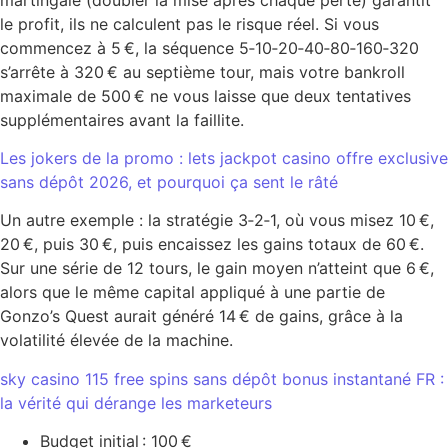
le profit, ils ne calculent pas le risque réel. Si vous
commencez à 5 €, la séquence 5‑10‑20‑40‑80‑160‑320
s’arrête à 320 € au septième tour, mais votre bankroll
maximale de 500 € ne vous laisse que deux tentatives
supplémentaires avant la faillite.
Les jokers de la promo : lets jackpot casino offre exclusive
sans dépôt 2026, et pourquoi ça sent le râté
Un autre exemple : la stratégie 3‑2‑1, où vous misez 10 €,
20 €, puis 30 €, puis encaissez les gains totaux de 60 €.
Sur une série de 12 tours, le gain moyen n’atteint que 6 €,
alors que le même capital appliqué à une partie de
Gonzo’s Quest aurait généré 14 € de gains, grâce à la
volatilité élevée de la machine.
sky casino 115 free spins sans dépôt bonus instantané FR :
la vérité qui dérange les marketeurs
Budget initial : 100 €