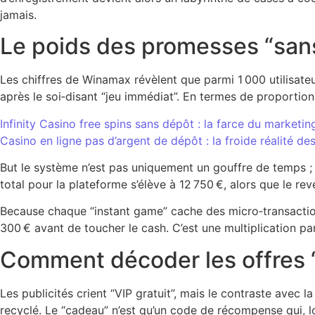
jamais.
Le poids des promesses “sans 
Les chiffres de Winamax révèlent que parmi 1 000 utilisateu
après le soi‑disant “jeu immédiat”. En termes de proportion
Infinity Casino free spins sans dépôt : la farce du marketin
Casino en ligne pas d’argent de dépôt : la froide réalité de
But le système n’est pas uniquement un gouffre de temps ; i
total pour la plateforme s’élève à 12 750 €, alors que le r
Because chaque “instant game” cache des micro‑transaction
300 € avant de toucher le cash. C’est une multiplication p
Comment décoder les offres “V
Les publicités crient “VIP gratuit”, mais le contraste avec l
recyclé. Le “cadeau” n’est qu’un code de récompense qui, lor