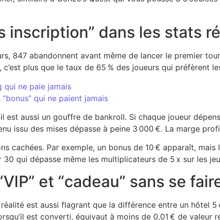
inscription” dans les stats ré
rs, 847 abandonnent avant même de lancer le premier tour gr
, c’est plus que le taux de 65 % des joueurs qui préfèrent l
g qui ne paie jamais
s “bonus” qui ne paient jamais
l est aussi un gouffre de bankroll. Si chaque joueur dépens
evenu issu des mises dépasse à peine 3 000 €. La marge prof
s cachées. Par exemple, un bonus de 10 € apparaît, mais l’
ar 30 qui dépasse même les multiplicateurs de 5 x sur les j
IP” et “cadeau” sans se faire
a réalité est aussi flagrant que la différence entre un hôtel 
squ’il est converti, équivaut à moins de 0,01 € de valeur ré