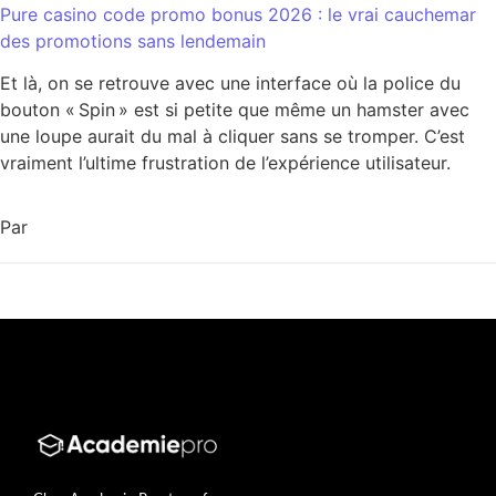
Pure casino code promo bonus 2026 : le vrai cauchemar
des promotions sans lendemain
Et là, on se retrouve avec une interface où la police du
bouton « Spin » est si petite que même un hamster avec
une loupe aurait du mal à cliquer sans se tromper. C’est
vraiment l’ultime frustration de l’expérience utilisateur.
Par