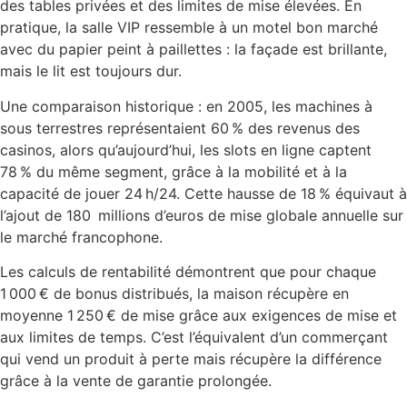
des tables privées et des limites de mise élevées. En
pratique, la salle VIP ressemble à un motel bon marché
avec du papier peint à paillettes : la façade est brillante,
mais le lit est toujours dur.
Une comparaison historique : en 2005, les machines à
sous terrestres représentaient 60 % des revenus des
casinos, alors qu’aujourd’hui, les slots en ligne captent
78 % du même segment, grâce à la mobilité et à la
capacité de jouer 24 h/24. Cette hausse de 18 % équivaut à
l’ajout de 180 millions d’euros de mise globale annuelle sur
le marché francophone.
Les calculs de rentabilité démontrent que pour chaque
1 000 € de bonus distribués, la maison récupère en
moyenne 1 250 € de mise grâce aux exigences de mise et
aux limites de temps. C’est l’équivalent d’un commerçant
qui vend un produit à perte mais récupère la différence
grâce à la vente de garantie prolongée.