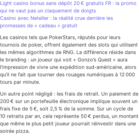
Light casino bonus sans dépôt 20 € gratuits FR : la promo
qui ne vaut pas un claquement de doigts
Casino avec Neteller : la réalité crue derrière les
promesses de « cadeau » gratuit
Les casinos tels que PokerStars, réputés pour leurs
tournois de poker, offrent également des slots qui utilisent
les mêmes algorithmes de RNG. La différence réside dans
le branding : un joueur qui voit « Gonzo’s Quest » aura
l’impression de vivre une expédition sud-américaine, alors
qu’il ne fait que tourner des rouages numériques à 12 000
tours par minute.
Un autre point négligé : les frais de retrait. Un paiement de
200 € sur un portefeuille électronique implique souvent un
frais fixe de 5 €, soit 2,5 % de la somme. Sur un cycle de
10 retraits par an, cela représente 50 € perdus, un montant
que même le plus petit joueur pourrait réinvestir dans une
soirée pizza.