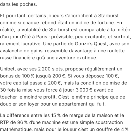
dans les poches.
Et pourtant, certains joueurs s’accrochent à Starburst
comme si chaque rebond était un indice de fortune. En
réalité, la volatilité de Starburst est comparable à la météo
d’un jour d’été à Paris : prévisible, peu excitante, et surtout,
rarement lucrative. Une partie de Gonzo’s Quest, avec son
avalanche de gains, ressemble davantage à une roulette
russe financière qu’à une aventure exotique.
Unibet, avec ses 2 200 slots, propose régulièrement un
bonus de 100 % jusqu’à 200 €. Si vous déposez 100 €,
votre capital passe à 200 €, mais la condition de mise de
30 fois la mise vous force à jouer 3 000 € avant de
toucher le moindre profit. C’est le même principe que de
doubler son loyer pour un appartement qui fuit.
La différence entre les 15 % de marge de la maison et le
RTP de 96 % d’une machine est une simple soustraction
mathématique, mais pour le joueur c’est un gouffre de 4 %