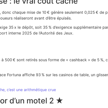
e : le vrai coût caché
 donc chaque mise de 10 € génère seulement 0,025 € de pro
oueurs réaliseront avant d’être épuisés.
xige 35 x le dépôt, soit 35 % d’exigence supplémentaire pa
port interne 2025 de l’Autorité des Jeux.
urs à 500 € sont retirés sous forme de « cashback » de 5 %, 
ce Fortuna affiche 93 % sur les casinos de table, un glisse
he, c’est une arithmétique crue
cor d’un motel 2 ★