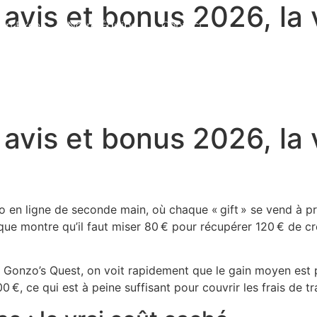
avis et bonus 2026, la v
on Excel
Notre Équipe
Contact
avis et bonus 2026, la v
 en ligne de seconde main, où chaque « gift » se vend à p
montre qu’il faut miser 80 € pour récupérer 120 € de crédits
de Gonzo’s Quest, on voit rapidement que le gain moyen est 
00 €, ce qui est à peine suffisant pour couvrir les frais de