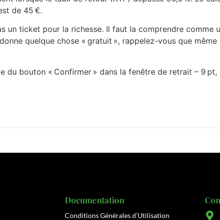
est de 45 €.
as un ticket pour la richesse. Il faut la comprendre comme
 donne quelque chose « gratuit », rappelez-vous que même le
e du bouton « Confirmer » dans la fenêtre de retrait – 9 pt,
Documentation
Con
Conditions Générales d’Utilisation