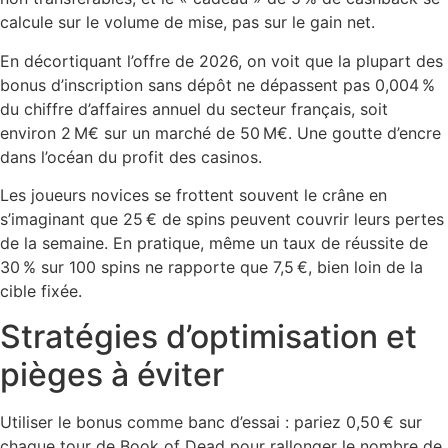
calcule sur le volume de mise, pas sur le gain net.
En décortiquant l’offre de 2026, on voit que la plupart des
bonus d’inscription sans dépôt ne dépassent pas 0,004 %
du chiffre d’affaires annuel du secteur français, soit
environ 2 M€ sur un marché de 50 M€. Une goutte d’encre
dans l’océan du profit des casinos.
Les joueurs novices se frottent souvent le crâne en
s’imaginant que 25 € de spins peuvent couvrir leurs pertes
de la semaine. En pratique, même un taux de réussite de
30 % sur 100 spins ne rapporte que 7,5 €, bien loin de la
cible fixée.
Stratégies d’optimisation et
pièges à éviter
Utiliser le bonus comme banc d’essai : pariez 0,50 € sur
chaque tour de Book of Dead pour rallonger le nombre de