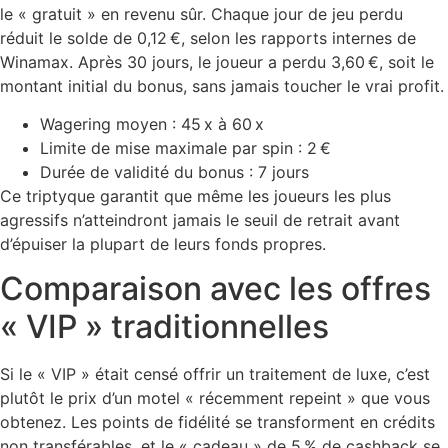
le « gratuit » en revenu sûr. Chaque jour de jeu perdu
réduit le solde de 0,12 €, selon les rapports internes de
Winamax. Après 30 jours, le joueur a perdu 3,60 €, soit le
montant initial du bonus, sans jamais toucher le vrai profit.
Wagering moyen : 45 x à 60 x
Limite de mise maximale par spin : 2 €
Durée de validité du bonus : 7 jours
Ce triptyque garantit que même les joueurs les plus
agressifs n’atteindront jamais le seuil de retrait avant
d’épuiser la plupart de leurs fonds propres.
Comparaison avec les offres
« VIP » traditionnelles
Si le « VIP » était censé offrir un traitement de luxe, c’est
plutôt le prix d’un motel « récemment repeint » que vous
obtenez. Les points de fidélité se transforment en crédits
non transférables, et le « cadeau » de 5 % de cashback se