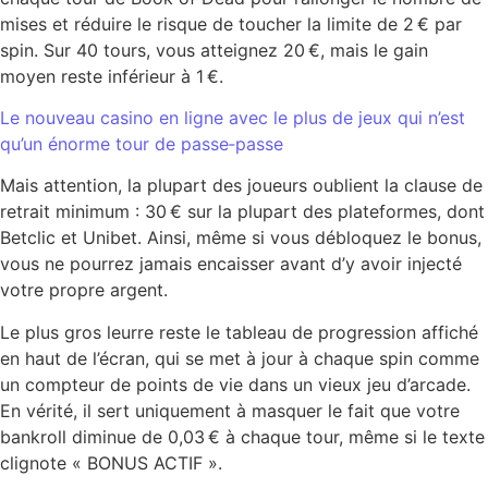
mises et réduire le risque de toucher la limite de 2 € par
spin. Sur 40 tours, vous atteignez 20 €, mais le gain
moyen reste inférieur à 1 €.
Le nouveau casino en ligne avec le plus de jeux qui n’est
qu’un énorme tour de passe‑passe
Mais attention, la plupart des joueurs oublient la clause de
retrait minimum : 30 € sur la plupart des plateformes, dont
Betclic et Unibet. Ainsi, même si vous débloquez le bonus,
vous ne pourrez jamais encaisser avant d’y avoir injecté
votre propre argent.
Le plus gros leurre reste le tableau de progression affiché
en haut de l’écran, qui se met à jour à chaque spin comme
un compteur de points de vie dans un vieux jeu d’arcade.
En vérité, il sert uniquement à masquer le fait que votre
bankroll diminue de 0,03 € à chaque tour, même si le texte
clignote « BONUS ACTIF ».