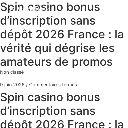
Spin casino bonus
d’inscription sans
dépôt 2026 France : la
vérité qui dégrise les
amateurs de promos
Non classé
9 juin 2026
/
Commentaires fermés
Spin casino bonus
d’inscription sans
dépôt 2026 France : la