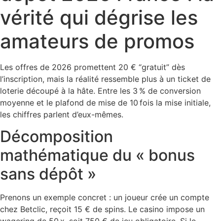
vérité qui dégrise les
amateurs de promos
Les offres de 2026 promettent 20 € “gratuit” dès
l’inscription, mais la réalité ressemble plus à un ticket de
loterie découpé à la hâte. Entre les 3 % de conversion
moyenne et le plafond de mise de 10 fois la mise initiale,
les chiffres parlent d’eux-mêmes.
Décomposition
mathématique du « bonus
sans dépôt »
Prenons un exemple concret : un joueur crée un compte
chez Betclic, reçoit 15 € de spins. Le casino impose un