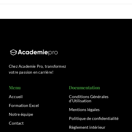
Chez Academie Pro, transformez
votre passion en carrière!
Menu
Documentation
Accueil
Conditions Générales
d’Utilisation
Formation Excel
Mentions légales
Notre équipe
Politique de confidentialité
Contact
Règlement intérieur