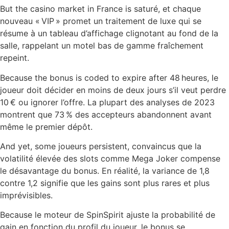
But the casino market in France is saturé, et chaque
nouveau « VIP » promet un traitement de luxe qui se
résume à un tableau d’affichage clignotant au fond de la
salle, rappelant un motel bas de gamme fraîchement
repeint.
Because the bonus is coded to expire after 48 heures, le
joueur doit décider en moins de deux jours s’il veut perdre
10 € ou ignorer l’offre. La plupart des analyses de 2023
montrent que 73 % des accepteurs abandonnent avant
même le premier dépôt.
And yet, some joueurs persistent, convaincus que la
volatilité élevée des slots comme Mega Joker compense
le désavantage du bonus. En réalité, la variance de 1,8
contre 1,2 signifie que les gains sont plus rares et plus
imprévisibles.
Because le moteur de SpinSpirit ajuste la probabilité de
gain en fonction du profil du joueur, le bonus se