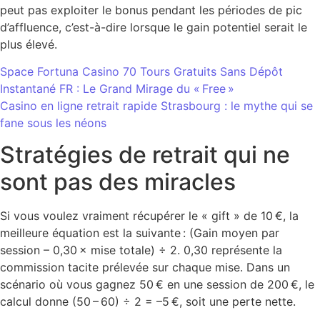
peut pas exploiter le bonus pendant les périodes de pic
d’affluence, c’est-à-dire lorsque le gain potentiel serait le
plus élevé.
Space Fortuna Casino 70 Tours Gratuits Sans Dépôt
Instantané FR : Le Grand Mirage du « Free »
Casino en ligne retrait rapide Strasbourg : le mythe qui se
fane sous les néons
Stratégies de retrait qui ne
sont pas des miracles
Si vous voulez vraiment récupérer le « gift » de 10 €, la
meilleure équation est la suivante : (Gain moyen par
session – 0,30 × mise totale) ÷ 2. 0,30 représente la
commission tacite prélevée sur chaque mise. Dans un
scénario où vous gagnez 50 € en une session de 200 €, le
calcul donne (50 – 60) ÷ 2 = –5 €, soit une perte nette.