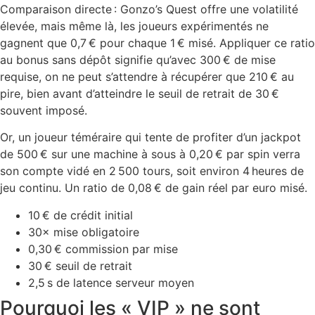
Comparaison directe : Gonzo’s Quest offre une volatilité
élevée, mais même là, les joueurs expérimentés ne
gagnent que 0,7 € pour chaque 1 € misé. Appliquer ce ratio
au bonus sans dépôt signifie qu’avec 300 € de mise
requise, on ne peut s’attendre à récupérer que 210 € au
pire, bien avant d’atteindre le seuil de retrait de 30 €
souvent imposé.
Or, un joueur téméraire qui tente de profiter d’un jackpot
de 500 € sur une machine à sous à 0,20 € par spin verra
son compte vidé en 2 500 tours, soit environ 4 heures de
jeu continu. Un ratio de 0,08 € de gain réel par euro misé.
10 € de crédit initial
30× mise obligatoire
0,30 € commission par mise
30 € seuil de retrait
2,5 s de latence serveur moyen
Pourquoi les « VIP » ne sont