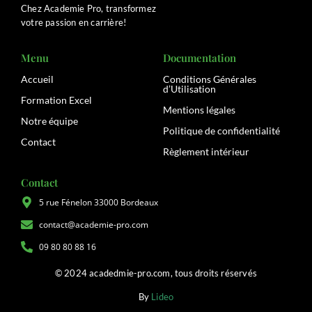
Chez Academie Pro, transformez
votre passion en carrière!
Menu
Documentation
Accueil
Conditions Générales
d’Utilisation
Formation Excel
Mentions légales
Notre équipe
Politique de confidentialité
Contact
Règlement intérieur
Contact
5 rue Fénelon 33000 Bordeaux
contact@academie-pro.com
09 80 80 88 16
© 2024 acadedmie-pro.com, tous droits réservés
By
Lideo