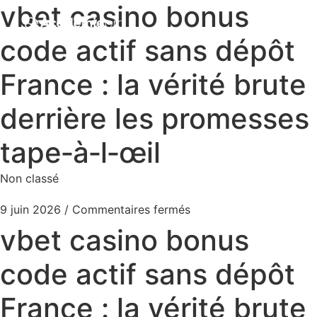
vbet casino bonus
code actif sans dépôt
France : la vérité brute
derrière les promesses
tape‑à‑l‑œil
Non classé
9 juin 2026
/
Commentaires fermés
vbet casino bonus
code actif sans dépôt
France : la vérité brute