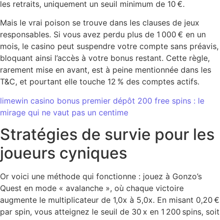
les retraits, uniquement un seuil minimum de 10 €.
Mais le vrai poison se trouve dans les clauses de jeux
responsables. Si vous avez perdu plus de 1 000 € en un
mois, le casino peut suspendre votre compte sans préavis,
bloquant ainsi l’accès à votre bonus restant. Cette règle,
rarement mise en avant, est à peine mentionnée dans les
T&C, et pourtant elle touche 12 % des comptes actifs.
limewin casino bonus premier dépôt 200 free spins : le
mirage qui ne vaut pas un centime
Stratégies de survie pour les
joueurs cyniques
Or voici une méthode qui fonctionne : jouez à Gonzo’s
Quest en mode « avalanche », où chaque victoire
augmente le multiplicateur de 1,0x à 5,0x. En misant 0,20 €
par spin, vous atteignez le seuil de 30 x en 1 200 spins, soit