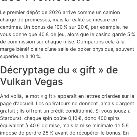
Le premier dépôt de 2026 arrive comme un camion
chargé de promesses, mais la réalité se mesure en
centimes. Un bonus de 100 % sur 20 €, par exemple, ne
vous donne que 40 € de jeu, alors que le casino garde 5 %
de commission sur chaque mise. Comparons cela à la
marge bénéficiaire d’une salle de poker physique, souvent
supérieure à 10 %.
Décryptage du « gift » de
Vulkan Vegas
And voilà, le mot « gift » apparaît en lettres criardes sur la
page d’accueil. Les opérateurs ne donnent jamais d’argent
gratuit ; ils offrent un crédit conditionné. Si vous jouez à
Starburst, chaque spin coûte 0,10 €, donc 400 spins
équivalent à 40 € de mise, mais la mise minimale de 5 €
impose de perdre 25 % avant de récupérer le bonus. En