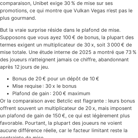
comparaison, Unibet exige 30 % de mise sur ses
promotions, ce qui montre que Vulkan Vegas n’est pas le
plus gourmand.
But la vraie surprise réside dans le plafond de mise.
Supposons que vous ayez 100 € de bonus, la plupart des
termes exigent un multiplicateur de 30 x, soit 3 000 € de
mise totale. Une étude interne de 2025 a montré que 73 %
des joueurs n’atteignent jamais ce chiffre, abandonnant
après 12 jours de jeu.
Bonus de 20 € pour un dépôt de 10 €
Mise requise : 30 x le bonus
Plafond de gain : 200 € maximum
Or la comparaison avec Betclic est flagrante : leurs bonus
offrent souvent un multiplicateur de 20 x, mais imposent
un plafond de gain de 150 €, ce qui est légèrement plus
favorable. Pourtant, la plupart des joueurs ne voient
aucune différence réelle, car le facteur limitant reste la
contrainte de mise.