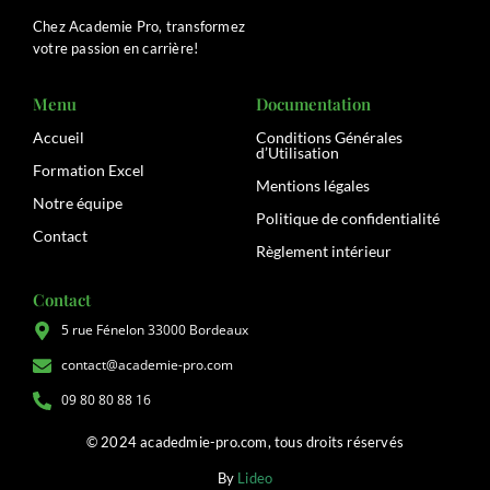
Chez Academie Pro, transformez
votre passion en carrière!
Menu
Documentation
Accueil
Conditions Générales
d’Utilisation
Formation Excel
Mentions légales
Notre équipe
Politique de confidentialité
Contact
Règlement intérieur
Contact
5 rue Fénelon 33000 Bordeaux
contact@academie-pro.com
09 80 80 88 16
© 2024 acadedmie-pro.com, tous droits réservés
By
Lideo