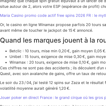
Imaginez que chaque spin gratuit équivaut à un lancer de d
situe autour de 2, alors votre ESP (espérance de profit) ch
Maria Casino promo code actif free spins 2026 FR : le myt
Or, le casino en ligne Winamax propose parfois 20 tours san
avant même de toucher le jackpot de 15 € annoncé.
Quand les marques jouent à la ro
Betclic : 10 tours, mise min 0,20 €, gain moyen 0,05 €
Unibet : 15 tours, exigence de mise 0,30 €, gain moye
Winamax : 20 tours, exigence de mise 0,10 €, gain mo
Ces chiffres ne sont pas des accidents ; ils découlent d’un
Quest, avec son avalanche de gains, offre un taux de retour
Le soir du 23 / 04, j’ai testé 12 spins sur Zaza et le résult
volatilité moyenne aurait généré 1,20 €.
Jouer poker en direct France : le grand cirque où les gros p